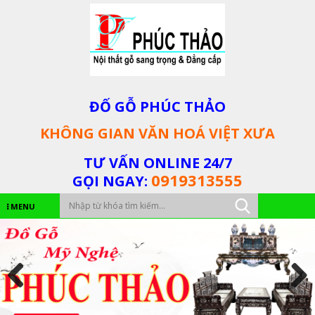
ĐỐ GỖ PHÚC THẢO
KHÔNG GIAN VĂN HOÁ VIỆT XƯA
TƯ VẤN ONLINE 24/7
0919313555
GỌI NGAY:
MENU