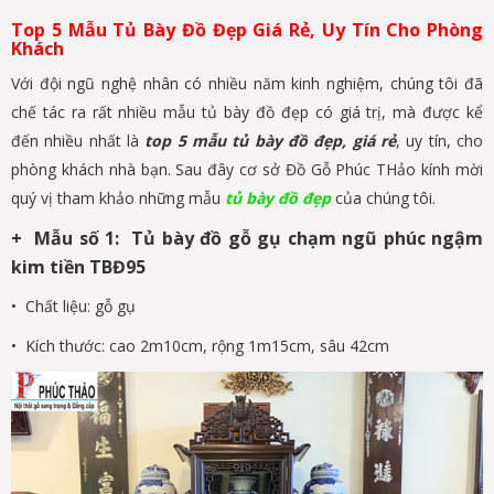
Top 5 Mẫu Tủ Bày Đồ Đẹp Giá Rẻ, Uy Tín Cho Phòng
Khách
Với đội ngũ nghệ nhân có nhiều năm kinh nghiệm, chúng tôi đã
chế tác ra rất nhiều mẫu tủ bày đồ đẹp có giá trị, mà được kể
đến nhiều nhất là
top 5 mẫu tủ bày đồ đẹp, giá rẻ
, uy tín, cho
phòng khách nhà bạn. Sau đây cơ sở Đồ Gỗ Phúc THảo kính mời
quý vị tham khảo những mẫu
tủ bày đồ đẹp
của chúng tôi.
+ Mẫu số 1: Tủ bày đồ gỗ gụ chạm ngũ phúc ngậm
kim tiền TBĐ95
• Chất liệu: gỗ gụ
• Kích thước: cao 2m10cm, rộng 1m15cm, sâu 42cm