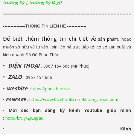
trường kỷ | trường kỷ là gị?
===========================================
-----------—-THÔNG TIN LIÊN HỆ -------------
Để biết thêm thông tin chi tiết về
sản phẩm
,
hoặc
muốn sở hữu và tư vấn , xin liên hệ trực tiếp tới cơ sở sản xuất và
kinh doanh Đồ Gỗ Phúc Thảo
•
ĐIỆN THOẠI
:
0967 154 666 (Mr.Phúc)
•
ZALO
:
0967 154 666
•
wesbite
:
https://phucthao.vn
•
PANPAGE
:
https://www.facebook.com/khonggianvietxua/
•
Mời các bạn đăng ký kênh Youtube giúp mình
:
http://bit.ly/2JG8pa0
•
Kênh