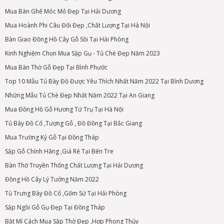
Mua Bàn Ghế Móc Mỏ Đẹp Tại Hải Dương
Mua Hoành Phi Câu Đối Đẹp ,Chất Lượng Tại Hà Nội
Bàn Giao Đồng Hồ Cây Gỗ Sồi Tại Hải Phòng
Kinh Nghiệm Chọn Mua Sập Gụ - Tủ Chè Đẹp Năm 2023
Mua Bàn Thờ Gỗ Đẹp Tại Bình Phước
Top 10 Mẫu Tủ Bày Đồ Được Yêu Thích Nhất Năm 2022 Tại Bình Dương
Những Mẫu Tủ Chè Đẹp Nhất Năm 2022 Tại An Giang
Mua Đồng Hồ Gỗ Hương Tứ Trụ Tại Hà Nội
Tủ Bày Đồ Cổ ,Tượng Gỗ , Đồ Đồng Tại Bắc Giang
Mua Trường Kỷ Gỗ Tại Đồng Tháp
Sập Gỗ Chính Hãng ,Giá Rẻ Tại Bến Tre
Bàn Thờ Truyền Thống Chất Lượng Tại Hải Dương
Đồng Hồ Cây Lý Tưởng Năm 2022
Tủ Trưng Bày Đồ Cổ ,Gốm Sứ Tại Hải Phòng
Sập Ngồi Gỗ Gụ Đẹp Tại Đồng Tháp
Bật Mí Cách Mua Sập Thờ Đẹp ,Hợp Phong Thủy