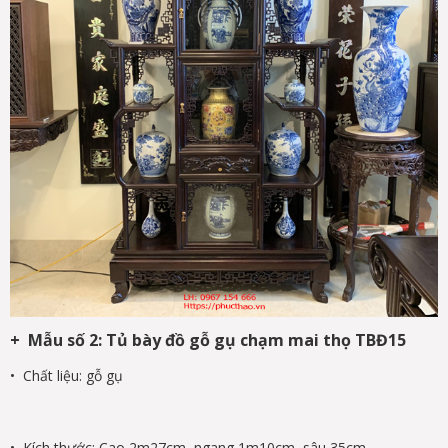
+ Mẫu số 2: Tủ bày đồ gỗ gụ chạm mai thọ TBĐ15
• Chất liệu: gỗ gụ
• Kích thước: Cao 2m27cm, ngang 1m10cm, sâu 35cm