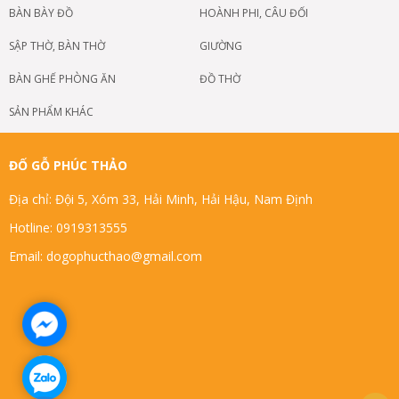
BÀN BÀY ĐỒ
HOÀNH PHI, CÂU ĐỐI
SẬP THỜ, BÀN THỜ
GIƯỜNG
BÀN GHẾ PHÒNG ĂN
ĐỒ THỜ
SẢN PHẨM KHÁC
ĐỐ GỖ PHÚC THẢO
Địa chỉ: Đội 5, Xóm 33, Hải Minh, Hải Hậu, Nam Định
Hotline: 0919313555
Email: dogophucthao@gmail.com