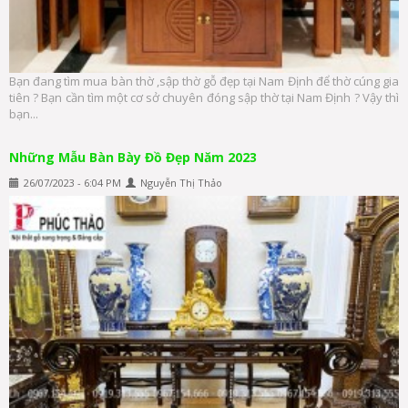
Bạn đang tìm mua bàn thờ ,sập thờ gỗ đẹp tại Nam Định để thờ cúng gia
tiên ? Bạn cần tìm một cơ sở chuyên đóng sập thờ tại Nam Định ? Vậy thì
bạn...
Những Mẫu Bàn Bày Đồ Đẹp Năm 2023
26/07/2023 - 6:04 PM
Nguyễn Thị Thảo