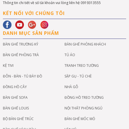
Thông tin chi tiết về số tài khoản vui lòng liên hệ 0919313555
KẾT NỐI VỚI CHÚNG TÔI
DANH MỤC SẢN PHẨM
BÀN GHẾ TRƯỜNG KỶ
BÀN GHẾ PHÒNG KHÁCH
BÀN GHẾ PHÒNG TRÀ
TỦ ÁO
KỆ TIVI
TRANH TREO TƯỜNG
ĐÔN - BÀN - TỦ BÀY ĐỒ
SẬP GỤ - TỦ CHÈ
ĐỒNG HỒ CÂY
NHÀ GỖ
BÀN GHẾ SOFA
ĐỒNG HỒ TREO TƯỜNG
BÀN GHẾ LOUIS
NỘI THẤT PHÒNG NGỦ
BỘ BÀN GHẾ TRÚC
BÀN GHẾ MÓC MỎ