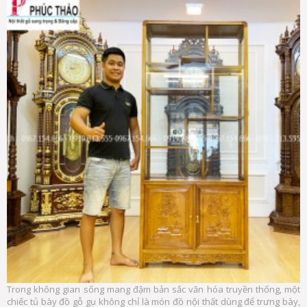
Trong không gian sống mang đậm bản sắc văn hóa truyền thống, một
chiếc tủ bày đồ gỗ gụ không chỉ là món đồ nội thất dùng để trưng bày,