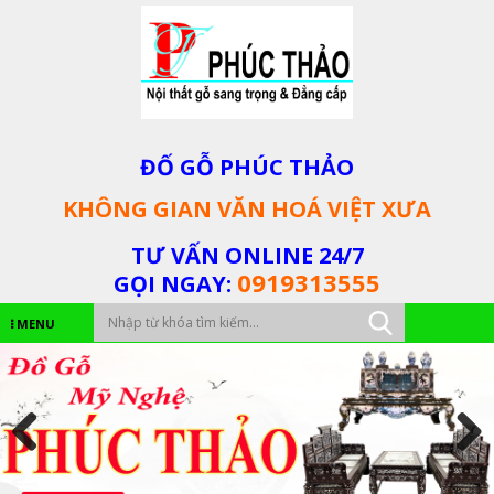
ĐỐ GỖ PHÚC THẢO
KHÔNG GIAN VĂN HOÁ VIỆT XƯA
TƯ VẤN ONLINE 24/7
0919313555
GỌI NGAY:
MENU