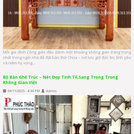
Mỗi gia đình Công giáo đều dành một khoảng không gian trang trọng
nhất trong ngôi nhà để đặt bàn thờ Chúa – nơi lưu giữ đức tin, tình yêu
và niềm hy vọng....
Bộ Bàn Ghế Trúc – Nét Đẹp Tinh Tế,Sang Trọng Trong
Không Gian Việt
09/11/2025 - 4:34 PM
Admin