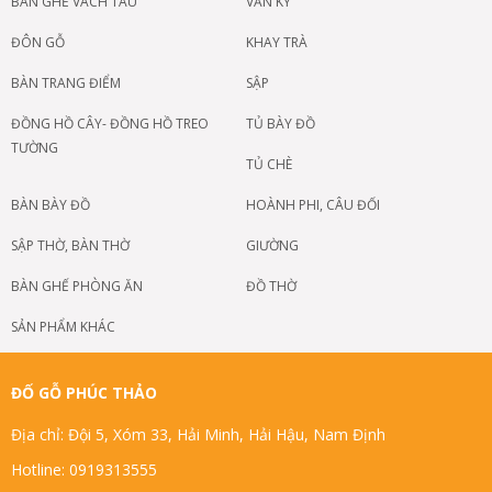
BÀN GHẾ VÁCH TÀU
VĂN KỶ
ĐÔN GỖ
KHAY TRÀ
BÀN TRANG ĐIỂM
SẬP
ĐỒNG HỒ CÂY- ĐỒNG HỒ TREO
TỦ BÀY ĐỒ
TƯỜNG
TỦ CHÈ
BÀN BÀY ĐỒ
HOÀNH PHI, CÂU ĐỐI
SẬP THỜ, BÀN THỜ
GIƯỜNG
BÀN GHẾ PHÒNG ĂN
ĐỒ THỜ
SẢN PHẨM KHÁC
ĐỐ GỖ PHÚC THẢO
Địa chỉ: Đội 5, Xóm 33, Hải Minh, Hải Hậu, Nam Định
Hotline: 0919313555