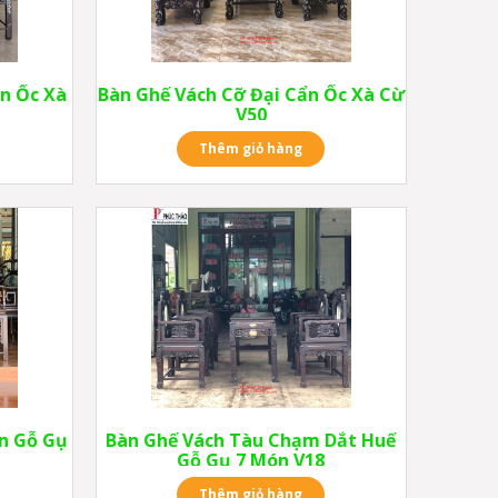
n Ốc Xà
Bàn Ghế Vách Cỡ Đại Cẩn Ốc Xà Cừ
V50
Thêm giỏ hàng
ón Gỗ Gụ
Bàn Ghế Vách Tàu Chạm Dắt Huế
Gỗ Gụ 7 Món V18
Thêm giỏ hàng