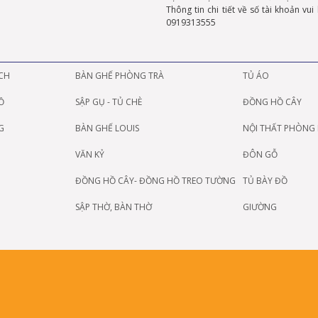
Thông tin chi tiết về số tài khoản vui
0919313555
CH
BÀN GHẾ PHÒNG TRÀ
TỦ ÁO
Ồ
SẬP GỤ - TỦ CHÈ
ĐỒNG HỒ CÂY
G
BÀN GHẾ LOUIS
NỘI THẤT PHÒNG
VĂN KỶ
ĐÔN GỖ
ĐỒNG HỒ CÂY- ĐỒNG HỒ TREO TƯỜNG
TỦ BÀY ĐỒ
SẬP THỜ, BÀN THỜ
GIƯỜNG