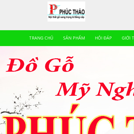
TRANG CHỦ
SẢN PHẨM
HỎI ĐÁP
GIỚI 