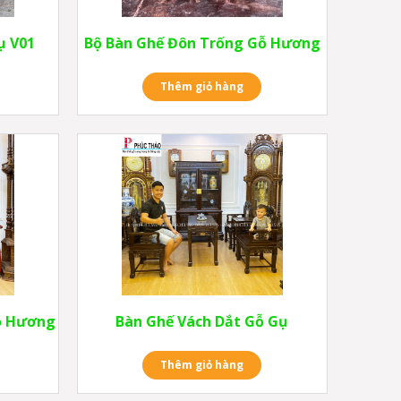
ụ V01
Bộ Bàn Ghế Đôn Trống Gỗ Hương
Thêm giỏ hàng
ỗ Hương
Bàn Ghế Vách Dắt Gỗ Gụ
Thêm giỏ hàng