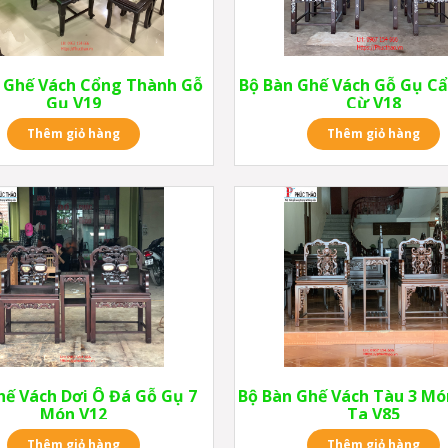
 Ghế Vách Cổng Thành Gỗ
Bộ Bàn Ghế Vách Gỗ Gụ Cẩ
Gụ V19
Cừ V18
Thêm giỏ hàng
Thêm giỏ hàng
hế Vách Dơi Ô Đá Gỗ Gụ 7
Bộ Bàn Ghế Vách Tàu 3 M
Món V12
Ta V85
Thêm giỏ hàng
Thêm giỏ hàng