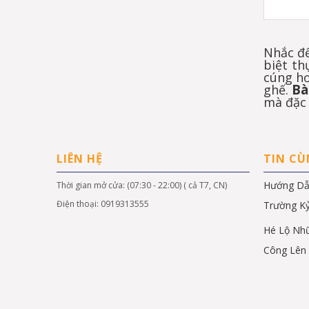
Nhắc đế
biệt th
cúng hơ
Bà
ghế.
mà đặc 
LIÊN HỆ
TIN C
Hướng Dẫ
Thời gian mở cửa: (07:30 - 22:00) ( cả T7, CN)
Điện thoại: 0919313555
Trường K
Hé Lộ Nhữ
Công Lên