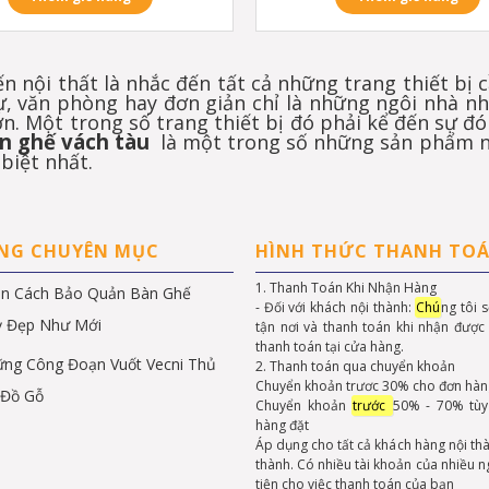
n nội thất là nhắc đến tất cả những trang thiết bị
ự, văn phòng hay đơn giản chỉ là những ngôi nhà nh
n. Một trong số trang thiết bị đó phải kể đến sự 
n ghế vách tàu
là một trong số những sản phẩm n
biệt nhất.
ÙNG CHUYÊN MỤC
HÌNH THỨC THANH TO
1. Thanh Toán Khi Nhận Hàng
n Cách Bảo Quản Bàn Ghế
- Đối với khách nội thành:
Chú
ng tôi 
ỷ Đẹp Như Mới
tận nơi và thanh toán khi nhận được
thanh toán tại cửa hàng.
ng Công Đoạn Vuốt Vecni Thủ
2. Thanh toán qua chuyển khoản
Chuyển khoản trươc 30% cho đơn hàn
 Đồ Gỗ
Chuyển khoản
trước
50% - 70% tùy 
hàng đặt
Áp dụng cho tất cả khách hàng nội th
thành. Có nhiều tài khoản của nhiều 
tiện cho việc thanh toán của bạn