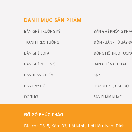
DANH MỤC SẢN PHẨM
BÀN GHẾ TRƯỜNG KỶ
BÀN GHẾ PHÒNG KHÁ
TRANH TREO TƯỜNG
ĐÔN - BÀN - TỦ BÀY Đ
BÀN GHẾ SOFA
ĐỒNG HỒ TREO TƯỜN
BÀN GHẾ MÓC MỎ
BÀN GHẾ VÁCH TÀU
BÀN TRANG ĐIỂM
SẬP
BÀN BÀY ĐỒ
HOÀNH PHI, CÂU ĐỐI
ĐỒ THỜ
SẢN PHẨM KHÁC
ĐỐ GỖ PHÚC THẢO
Địa chỉ: Đội 5, Xóm 33, Hải Minh, Hải Hậu, Nam Định