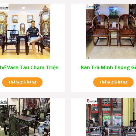
hế Vách Tàu Chạm Triện
Bàn Trà Minh Thúng G
Thêm giỏ hàng
Thêm giỏ hàng