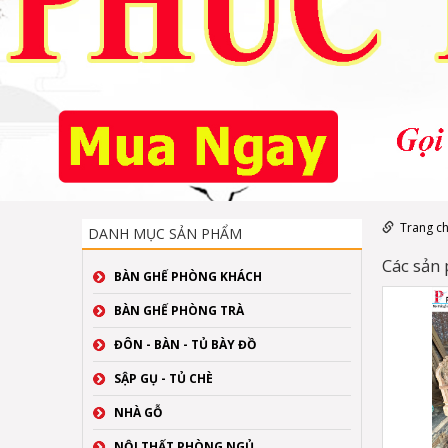
Trang c
DANH MỤC SẢN PHẨM
Các sản
BÀN GHẾ PHÒNG KHÁCH
BÀN GHẾ PHÒNG TRÀ
ĐÔN - BÀN - TỦ BÀY ĐỒ
SẬP GỤ - TỦ CHÈ
NHÀ GỖ
NỘI THẤT PHÒNG NGỦ