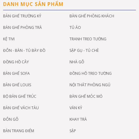
DANH MỤC SẢN PHẨM
BÀN GHẾ TRƯỜNG KỶ
BÀN GHẾ PHÒNG KHÁCH
BÀN GHẾ PHÒNG TRÀ
TỦ ÁO
KỆ TIVI
TRANH TREO TƯỜNG
ĐÔN - BÀN - TỦ BÀY ĐỒ
SẬP GỤ - TỦ CHÈ
ĐỒNG HỒ CÂY
NHÀ GỖ
BÀN GHẾ SOFA
ĐỒNG HỒ TREO TƯỜNG
BÀN GHẾ LOUIS
NỘI THẤT PHÒNG NGỦ
BỘ BÀN GHẾ TRÚC
BÀN GHẾ MÓC MỎ
BÀN GHẾ VÁCH TÀU
VĂN KỶ
ĐÔN GỖ
KHAY TRÀ
BÀN TRANG ĐIỂM
SẬP