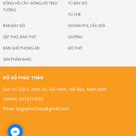
ĐỒNG HỒ CÂY- ĐỒNG HỒ TREO
TỦ BÀY ĐỒ
TƯỜNG
TỦ CHÈ
BÀN BÀY ĐỒ
HOÀNH PHI, CÂU ĐỐI
SẬP THỜ, BÀN THỜ
GIƯỜNG
BÀN GHẾ PHÒNG ĂN
ĐỒ THỜ
SẢN PHẨM KHÁC
ĐỐ GỖ PHÚC THẢO
Địa chỉ: Đội 5, Xóm 33, Hải Minh, Hải Hậu, Nam Định
Hotline: 0919313555
Email: dogophucthao@gmail.com