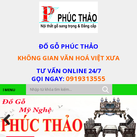
ĐỐ GỖ PHÚC THẢO
KHÔNG GIAN VĂN HOÁ VIỆT XƯA
TƯ VẤN ONLINE 24/7
0919313555
GỌI NGAY:
MENU