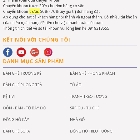
2. Thanh toán qua chuyển khoản
Chuyển khoản trươc 30% cho đơn hàng có sẵn
Chuyển khoản
trước
50% - 70% tùy giá trị đơn hàng đặt
Áp dụng cho tất cả khách hàng nội thành và ngoại thành. Có nhiều tài khoản
của nhiều ngân hàng để tiện cho việc thanh toán của bạn
Thông tin chi tiết về số tài khoản vui lòng liên hệ 0919313555
KẾT NỐI VỚI CHÚNG TÔI
DANH MỤC SẢN PHẨM
BÀN GHẾ TRƯỜNG KỶ
BÀN GHẾ PHÒNG KHÁCH
BÀN GHẾ PHÒNG TRÀ
TỦ ÁO
KỆ TIVI
TRANH TREO TƯỜNG
ĐÔN - BÀN - TỦ BÀY ĐỒ
SẬP GỤ - TỦ CHÈ
ĐỒNG HỒ CÂY
NHÀ GỖ
BÀN GHẾ SOFA
ĐỒNG HỒ TREO TƯỜNG