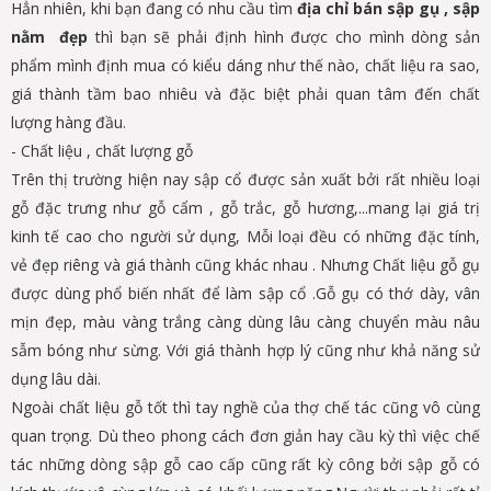
Hẳn nhiên, khi bạn đang có nhu cầu tìm
địa chỉ bán sập gụ , sập
nằm đẹp
thì bạn sẽ phải định hình được cho mình dòng sản
phẩm mình định mua có kiểu dáng như thế nào, chất liệu ra sao,
giá thành tầm bao nhiêu và đặc biệt phải quan tâm đến chất
lượng hàng đầu.
- Chất liệu , chất lượng gỗ
Trên thị trường hiện nay sập cổ được sản xuất bởi rất nhiều loại
gỗ đặc trưng như gỗ cẩm , gỗ trắc, gỗ hương,...mang lại giá trị
kinh tế cao cho người sử dụng, Mỗi loại đều có những đặc tính,
vẻ đẹp riêng và giá thành cũng khác nhau . Nhưng Chất liệu gỗ gụ
được dùng phổ biến nhất để làm sập cổ .Gỗ gụ có thớ dày, vân
mịn đẹp, màu vàng trắng càng dùng lâu càng chuyển màu nâu
sẫm bóng như sừng. Với giá thành hợp lý cũng như khả năng sử
dụng lâu dài.
Ngoài chất liệu gỗ tốt thì tay nghề của thợ chế tác cũng vô cùng
quan trọng. Dù theo phong cách đơn giản hay cầu kỳ thì việc chế
tác những dòng sập gỗ cao cấp cũng rất kỳ công bởi sập gỗ có