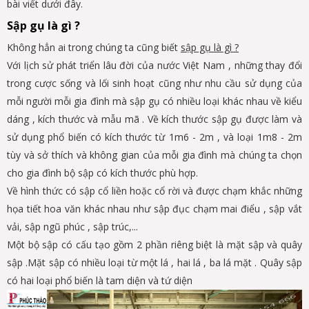
bài viết dưới đây.
Sập gụ là gì ?
Không hẳn ai trong chúng ta cũng biết
sập gụ là gì ?
Với lịch sử phát triển lâu đời của nước Việt Nam , những thay đổi
trong cược sống và lối sinh hoạt cũng như nhu cầu sử dụng của
mỗi người mỗi gia đình mà sập gụ có nhiều loại khác nhau về kiểu
dáng , kích thước và mẫu mã . Về kích thước sập gụ được làm và
sử dụng phổ biến có kích thước từ 1m6 - 2m , và loại 1m8 - 2m
tùy và sở thích và không gian của mỗi gia đình mà chúng ta chọn
cho gia đình bộ sập có kích thước phù hợp.
Về hình thức có sập cổ liền hoặc cổ rời và được chạm khắc những
họa tiết hoa văn khác nhau như sập đục chạm mai điểu , sập vắt
vải, sập ngũ phúc , sập trúc,...
Một bộ sập có cấu tạo gồm 2 phần riêng biệt là mặt sập và quây
sập .Mặt sập có nhiều loại từ một lá , hai lá , ba lá mặt . Quây sập
có hai loại phổ biến là tam diện và tứ diện