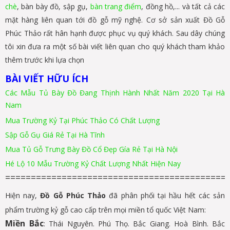
chè
, bàn bày đồ, sập gụ,
bàn trang điểm
, đồng hồ,... và tất cả các
mặt hàng liên quan tới đồ gỗ mỹ nghệ. Cơ sở sản xuất Đồ Gỗ
Phúc Thảo rất hân hạnh được phục vụ quý khách. Sau dây chúng
tôi xin đưa ra một số bài viết liên quan cho quý khách tham khảo
thêm trước khi lựa chọn
BÀI VIẾT HỮU ÍCH
Các Mẫu Tủ Bày Đồ Đang Thịnh Hành Nhất Năm 2020 Tại Hà
Nam
Mua Trường Kỷ Tại Phúc Thảo Có Chất Lượng
Sập Gỗ Gụ Giá Rẻ Tại Hà Tĩnh
Mua Tủ Gỗ Trưng Bày Đồ Cổ Đẹp Gía Rẻ Tại Hà Nội
Hé Lộ 10 Mẫu Trường Kỷ Chất Lượng Nhất Hiện Nay
===========================================
Hiện nay,
Đồ Gỗ Phúc Thảo
đã phân phối tại hầu hết các sản
phẩm trường kỷ gỗ cao cấp trên mọi miền tổ quốc Việt Nam:
Miền Bắc
: Thái Nguyên. Phú Thọ. Bắc Giang. Hoà Bình. Bắc