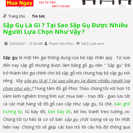
Trang chủ
Tin tức
Sập Gụ Là Gì ? Tại Sao Sập Gụ Được Nhiều
Người Lựa Chọn Như Vậy ?
25/05/2021 - 10:28 AM
Phạm Văn Phúc
3425 Lượt xem
Sập gụ
là một tên gọi thông dụng của bộ sập chân quỳ . Từ xưa
đến nay sập gỗ thường được làm bằng gỗ gụ nên '' Sập gụ'' Đã
trở thành tên gọi chính cho bộ sập gỗ nói chung hay bộ sập gụ nói
riêng . Vậy
sập gụ là gì ? tại sao sập gụ lại được nhiều người lựa
chọn như vậy ?
Trung tâm đồ gỗ Phúc Thảo chúng tôi với hơn 10
năm kinh nghiệm trong lĩnh vực mua bán - trao đổi - giao lưu tất
cả các mặt hàng về đồ gỗ cao cấp như: sập gụ, tủ chè,
bàn ghế
trường kỷ
, tủ bày đồ,
bàn bày đồ
, kệ tivi, tranh treo tường...vv.
Chúng tôi tự hào là cơ sở bán
sập gụ chất lượng
và uy tín nhất
hiện nay .Chúng tôi sẽ giúp các bạn trả lời câu hỏi đó thông qua