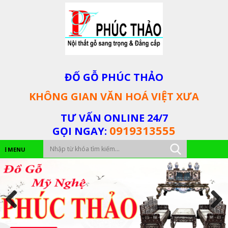
ĐỐ GỖ PHÚC THẢO
KHÔNG GIAN VĂN HOÁ VIỆT XƯA
TƯ VẤN ONLINE 24/7
0919313555
GỌI NGAY:
MENU