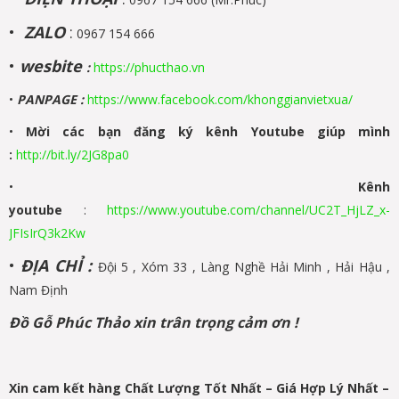
•
ZALO
:
0967 154 666
•
wesbite
:
https://phucthao.vn
•
PANPAGE
:
https://www.facebook.com/khonggianvietxua/
•
Mời các bạn đăng ký kênh Youtube giúp mình
:
http://bit.ly/2JG8pa0
•
Kênh
youtube
:
https://www.youtube.com/channel/UC2T_HjLZ_x-
JFIsIrQ3k2Kw
•
ĐỊA CHỈ :
Đội 5 , Xóm 33 , Làng Nghề Hải Minh , Hải Hậu ,
Nam Định
Đồ Gỗ Phúc Thảo xin trân trọng cảm ơn !
Xin cam kết hàng Chất Lượng Tốt Nhất – Giá Hợp Lý Nhất –