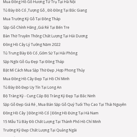
Mua Đồng Hồ Gỗ Hương Tứ Trụ Tại Hà Nội
Tủ Bày Đồ Cổ ,Tượng Gỗ , Đồ Đồng Tại Bắc Giang
Mua Trường Kỷ Gỗ Tại Đồng Tháp
Sập Gỗ Chính Hãng ,Giá Rẻ Tại Bến Tre
Bàn Thờ Truyền Thống Chất Lượng Tại Hải Dương
Đồng Hồ Cây Lý Tưởng Năm 2022
Tủ Trưng Bày Đồ Cổ ,Gốm Sứ Tại Hải Phòng
Sập Ngồi Gỗ Gụ Đẹp Tại Đồng Tháp
Bật Mí Cách Mua Sập Thờ Đẹp ,Hợp Phong Thủy
Mua Đồng Hồ Cây Đẹp Tại Hồ Chí Minh
Tủ Bày Đồ Đẹp Uy Tín Tại Long An
Bộ Tràng Kỷ - Cung Cấp Bộ Tràng Kỷ Đẹp Tại Bắc Ninh
Sập Gỗ Đẹp Giá Rẻ , Mua Bán Sập Gỗ Quý Tuổi Thọ Cao Tại Thái Nguyên
Đồng Hồ Cây |Đồng Hồ Cổ |Đồng Hồ Đứng Tại Hà Nam
15 Mẫu Tủ Bày Đồ Chất Lượng Tại Thành Phố Hồ Chí Minh
Trường Kỷ Đẹp Chất Lượng Tại Quảng Ngãi