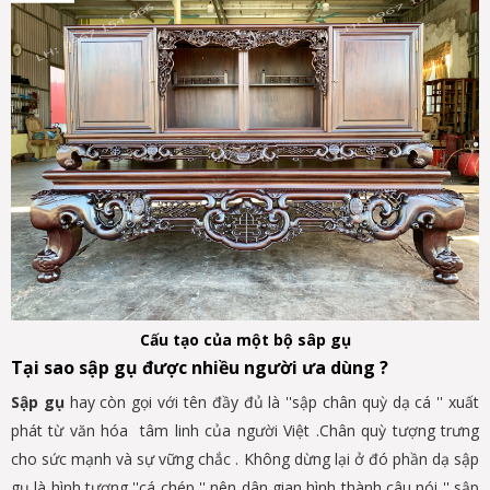
Cấu tạo của một bộ sâp gụ
Tại sao sập gụ được nhiều người ưa dùng ?
Sập gụ
hay còn gọi với tên đầy đủ là ''sập chân quỳ dạ cá '' xuất
phát từ văn hóa tâm linh của người Việt .Chân quỳ tượng trưng
cho sức mạnh và sự vững chắc . Không dừng lại ở đó phần dạ sập
gụ là hình tượng ''cá chép '' nên dân gian hình thành câu nói '' sập