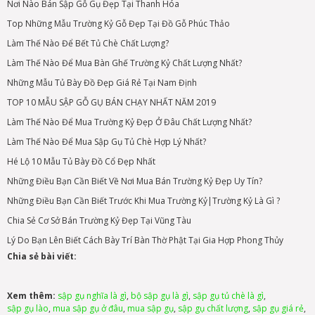
Nơi Nào Bán Sập Gỗ Gụ Đẹp Tại Thanh Hóa
Top Những Mẫu Trường Kỷ Gỗ Đẹp Tại Đồ Gỗ Phúc Thảo
Làm Thế Nào Để Bết Tủ Chè Chất Lượng?
Làm Thế Nào Để Mua Bàn Ghế Trường Kỷ Chất Lượng Nhất?
Những Mẫu Tủ Bày Đồ Đẹp Giá Rẻ Tại Nam Định
TOP 10 MẪU SẬP GỖ GỤ BÁN CHẠY NHẤT NĂM 2019
Làm Thế Nào Để Mua Trường Kỷ Đẹp Ở Đâu Chất Lượng Nhất?
Làm Thế Nào Để Mua Sập Gụ Tủ Chè Hợp Lý Nhất?
Hé Lộ 10 Mẫu Tủ Bày Đồ Cổ Đẹp Nhất
Những Điều Bạn Cần Biết Về Nơi Mua Bán Trường Kỷ Đẹp Uy Tín?
Những Điều Bạn Cần Biết Trước Khi Mua Trường Kỷ|Trường Kỷ Là Gì ?
Chia Sẻ Cơ Sở Bán Trường Kỷ Đẹp Tại Vũng Tàu
Lý Do Bạn Lên Biết Cách Bày Trí Bàn Thờ Phật Tại Gia Hợp Phong Thủy
Chia sẻ bài viết:
Xem thêm:
sập gụ nghĩa là gì
,
bộ sập gụ là gì
,
sập gụ tủ chè là gì
,
sập gụ lào
,
mua sập gụ ở đâu
,
mua sập gụ
,
sập gụ chất lượng
,
sập gụ giá rẻ
,