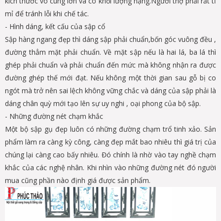
kích thước vô cùng lớn và có khối lượng nặng.Người thợ phải rất tỉ
mỉ để tránh lỗi khi chế tác.
- Hình dáng, kết cấu của sập cổ
Sập hàng ngang đẹp thì dáng sập phải chuẩn,bốn góc vuông đều ,
đường thẳm mặt phải chuẩn. Về mặt sập nếu là hai lá, ba lá thì
ghép phải chuẩn và phải chuẩn đến mức mà không nhận ra được
đường ghép thế mới đạt. Nếu không một thời gian sau gỗ bị co
ngót mà trở nên sai lệch không vững chắc và dáng của sập phải là
dáng chân quỳ mới tạo lên sự uy nghi , oại phong của bộ sập.
- Những đường nét chạm khắc
Một bộ sập gụ đẹp luôn có những đường chạm trổ tinh xảo. Sản
phẩm làm ra càng kỳ công, càng đẹp mắt bao nhiêu thì giá trị của
chúng lại càng cao bấy nhiêu. Đó chính là nhờ vào tay nghề chạm
khắc của các nghệ nhân. Khi nhìn vào những đường nét đó người
mua cũng phần nào định giá được sản phẩm.