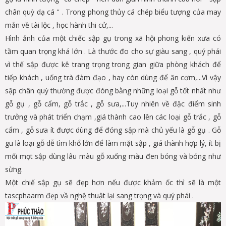
chân quỳ dạ cá '' . Trong phong thủy cá chép biểu tượng của may
mắn về tài lộc , học hành thi cử,...
Hình ảnh của một chiếc sập gụ trong xã hội phong kiến xưa có
tầm quan trọng khá lớn . Là thước đo cho sự giàu sang , quý phái
vì thế sập được kê trang trọng trong gian giữa phòng khách để
tiếp khách , uống trà đàm đạo , hay còn dùng để ăn cơm,...Vì vậy
sập chân quỳ thường được đóng bằng những loại gỗ tốt nhất như
gỗ gụ , gỗ cẩm, gỗ trắc , gỗ sưa,...Tuy nhiên về đặc điểm sinh
trưởng và phát triển chạm ,giá thành cao lên các loại gỗ trắc , gỗ
cẩm , gỗ sưa ít được dùng để đóng sập mà chủ yếu là gỗ gụ . Gỗ
gu là loại gỗ dễ tìm khổ lớn để làm mặt sập , giá thành hợp lý, ít bị
mối mọt sập dùng lâu màu gỗ xuống màu đen bóng và bóng như
sừng.
Một chiế sập gụ sẽ đẹp hơn nếu được khảm ốc thì sẽ là một
tascphaarm đẹp vầ nghệ thuật lại sang trọng và quý phái .