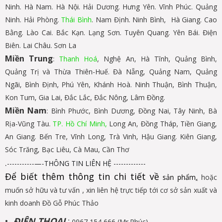
Ninh. Hà Nam. Hà Nội. Hải Dương. Hưng Yên. Vĩnh Phúc. Quảng
Ninh. Hải Phòng.
Thái Bình
. Nam Định. Ninh Bình, Hà Giang. Cao
Bằng. Lào Cai. Bắc Kạn. Lạng Sơn. Tuyên Quang. Yên Bái. Điện
Biên. Lai Châu. Sơn La
Miền Trung
:
Thanh Hoá
, Nghệ An, Hà Tĩnh, Quảng Bình,
Quảng Trị và Thừa Thiên-Huế. Đà Nẵng, Quảng Nam, Quảng
Ngãi, Bình Định, Phú Yên, Khánh Hoà. Ninh Thuận, Bình Thuận,
Kon Tum, Gia Lai, Đắc Lắc, Đắc Nông, Lâm Đồng.
Miền Nam
: Bình Phước, Bình Dương, Đồng Nai, Tây Ninh, Bà
Rịa-Vũng Tàu.
TP. Hồ Chí Minh,
Long An, Đồng Tháp, Tiền Giang,
An Giang. Bến Tre, Vĩnh Long, Trà Vinh, Hậu Giang. Kiên Giang,
Sóc Trăng, Bạc Liêu, Cà Mau, Cần Thơ
.
-----------—-THÔNG TIN LIÊN HỆ -------------
Để biết thêm thông tin chi tiết về
sản phẩm
,
hoặc
muốn sở hữu và tư vấn , xin liên hệ trực tiếp tới cơ sở sản xuất và
kinh doanh Đồ Gỗ Phúc Thảo
•
ĐIỆN THOẠI
:
0967 154 666 (Mr.Phúc)