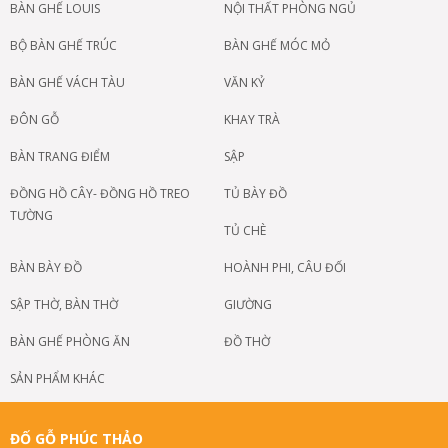
BÀN GHẾ LOUIS
NỘI THẤT PHÒNG NGỦ
BỘ BÀN GHẾ TRÚC
BÀN GHẾ MÓC MỎ
BÀN GHẾ VÁCH TÀU
VĂN KỶ
ĐÔN GỖ
KHAY TRÀ
BÀN TRANG ĐIỂM
SẬP
ĐỒNG HỒ CÂY- ĐỒNG HỒ TREO
TỦ BÀY ĐỒ
TƯỜNG
TỦ CHÈ
BÀN BÀY ĐỒ
HOÀNH PHI, CÂU ĐỐI
SẬP THỜ, BÀN THỜ
GIƯỜNG
BÀN GHẾ PHÒNG ĂN
ĐỒ THỜ
SẢN PHẨM KHÁC
ĐỐ GỖ PHÚC THẢO