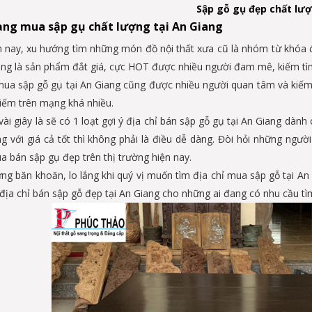
Sập gỗ gụ đẹp chất lư
ạng mua sập gụ chất lượng tại An Giang
n nay, xu hướng tìm những món đồ nội thất xưa cũ là nhóm từ khóa 
ng là sản phẩm đắt giá, cực HOT được nhiều người đam mê, kiếm tìm 
ua sập gỗ gụ tại An Giang cũng được nhiều người quan tâm và kiếm 
iếm trên mạng khá nhiều.
vài giây là sẽ có 1 loạt gợi ý địa chỉ bán sập gỗ gụ tại An Giang dàn
ng với giá cả tốt thì không phải là điều dễ dàng. Đòi hỏi những ngư
a bán sập gụ đẹp trên thị trường hiện nay.
ng băn khoăn, lo lắng khi quý vị muốn tìm địa chỉ mua sập gỗ tại An
 địa chỉ bán sập gỗ đẹp tại An Giang cho những ai đang có nhu cầu t