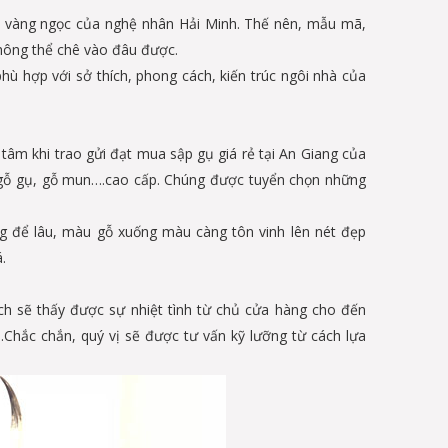
y vàng ngọc của nghệ nhân Hải Minh. Thế nên, mẫu mã,
không thể chê vào đâu được.
ù hợp với sở thích, phong cách, kiến trúc ngôi nhà của
tâm khi trao gửi đạt mua sập gụ giá rẻ tại An Giang của
u gỗ gụ, gỗ mun….cao cấp. Chúng được tuyển chọn những
g để lâu, màu gỗ xuống màu càng tôn vinh lên nét đẹp
.
ch sẽ thấy được sự nhiệt tình từ chủ cửa hàng cho đến
Chắc chắn, quý vị sẽ được tư vấn kỹ lưỡng từ cách lựa