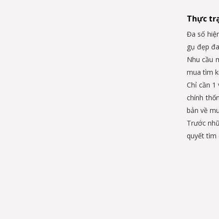
Thực tr
Đa số hiệ
gụ đẹp đa
Nhu cầu m
mua tìm k
Chỉ cần 1 
chính thố
bản về mu
Trước nhữ
quyết tìm