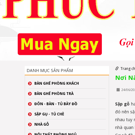
Trang c
DANH MỤC SẢN PHẨM
Nơi N
BÀN GHẾ PHÒNG KHÁCH
24/06/20
BÀN GHẾ PHÒNG TRÀ
Sập gỗ
ha
ĐÔN - BÀN - TỦ BÀY ĐỒ
đó nên sậ
SẬP GỤ - TỦ CHÈ
nhau tuy 
NHÀ GỖ
nhà quan 
NỘI THẤT PHÒNG NGỦ