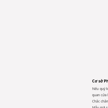
Cơ sở P
Nếu quý k
quan cửa 
Chắc chắn,
Mẫu mã s