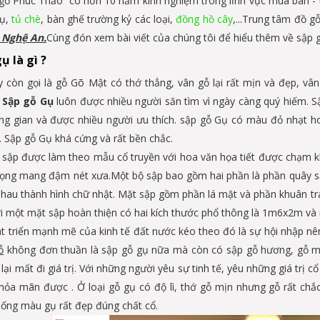
gỗ Phúc Thảo có hơn 10 năm kinh nghiệm trong lĩnh vực mua bán - tr
gụ,
tủ chè
, bàn ghế trường kỷ các loại,
đồng hồ cây
,...Trung tâm đồ g
 Nghệ An.
Cùng đón xem bài viết của chúng tôi để hiểu thêm về sập 
ụ là gì ?
 còn gọi là gỗ Gõ Mật có thớ thẳng, vân gỗ lại rất mịn và đẹp, vân
Sập gỗ Gụ
luôn được nhiều người săn tìm vì ngày càng quý hiếm. S
ng gian và được nhiều người ưu thích. sập gỗ Gụ có màu đỏ nhạt h
. Sập gỗ Gụ khá cứng và rất bền chắc.
sập được làm theo mẫu cổ truyền với hoa văn họa tiết được chạm kh
rọng mang đậm nét xưa.Một bộ sập bao gồm hai phần là phần quây s
nhau thành hình chữ nhật. Mặt sập gồm phần lá mặt và phần khuân tran
ới một mặt sập hoàn thiện có hai kích thước phổ thông là 1m6x2m và
át triển mạnh mẽ của kinh tế đất nước kéo theo đó là sự hội nhập n
ỗ
không đơn thuần là sập gỗ gụ nữa mà còn có sập gỗ hương, gỗ mu
lại mất đi giá trị. Với những người yêu sự tinh tế, yêu những giá trị
hỏa mãn được . Ở loại gỗ gụ có độ lì, thớ gỗ mịn nhưng gỗ rất chắ
ống màu gụ rất đẹp đúng chất cổ.