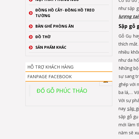
Cơ sở đồ 
như sập 
ĐỒNG HỒ CÂY- ĐỒNG HỒ TREO
TƯỜNG
lượng tại
Sập gỗ g
BÀN GHẾ PHÒNG ĂN
Gỗ Gụ hay
ĐỒ THỜ
thích mắt.
SẢN PHẨM KHÁC
nhiều khô
như da hổ
HỖ TRỢ KHÁCH HÀNG
Những bộ 
sự sang t
FANPAGE FACEBOOK
ghép với 
ĐỐ GỖ PHÚC THẢO
ba lá,… V
Với sự ph
nay
sập g
sập gỗ gụ 
mới làm t
năm sẽ xu