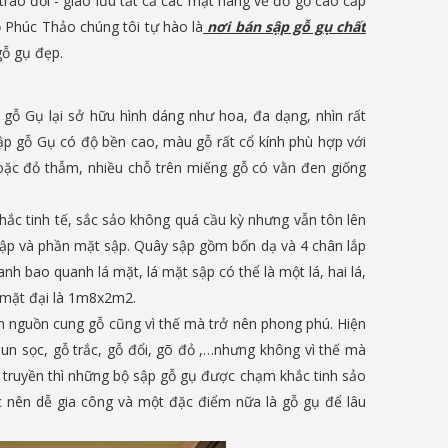
ao đổi - giao lưu tất cả các mặt hàng về đồ gỗ cao cấp
ỗ Phúc Thảo chúng tôi tự hào là
nơi bán sập gỗ gụ chất
gỗ gụ đẹp.
 gỗ Gụ lại sở hữu hình dáng như hoa, đa dạng, nhìn rất
ập gỗ Gụ có độ bền cao, màu gỗ rất cổ kính phù hợp với
oặc đỏ thẫm, nhiều chỗ trên miếng gỗ có vằn đen giống
ắc tinh tế, sắc sảo không quá cầu kỳ nhưng vẫn tôn lên
ập và phần mặt sập. Quây sập gồm bốn dạ và 4 chân lắp
h bao quanh lá mặt, lá mặt sập có thể là một lá, hai lá,
 mặt đại là 1m8x2m2.
ên nguồn cung gỗ cũng vì thế mà trở nên phong phú. Hiện
n sọc, gỗ trắc, gỗ đổi, gõ đỏ ,…nhưng không vì thế mà
 cổ truyền thì những bộ sập gỗ gụ được chạm khắc tinh sảo
c nên dễ gia công và một đặc điểm nữa là gỗ gụ để lâu