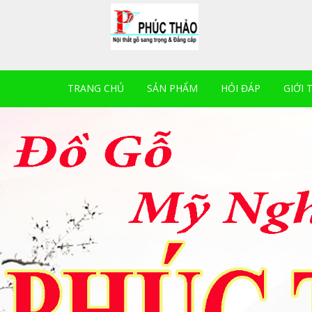
TRANG CHỦ
SẢN PHẨM
HỎI ĐÁP
GIỚI 