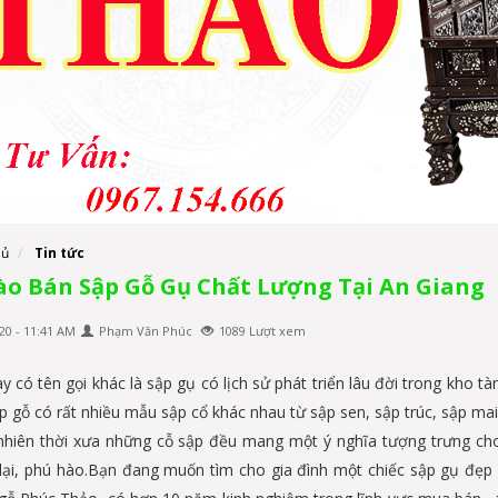
hủ
Tin tức
ào Bán Sập Gỗ Gụ Chất Lượng Tại An Giang
20 - 11:41 AM
Phạm Văn Phúc
1089 Lượt xem
y có tên gọi khác là sập gụ có lịch sử phát triển lâu đời trong kho tà
p gỗ có rất nhiều mẫu sập cổ khác nhau từ sập sen, sập trúc, sập mai
nhiên thời xưa những cỗ sập đều mang một ý nghĩa tượng trưng cho
lại, phú hào.Bạn đang muốn tìm cho gia đình một chiếc sập gụ đẹp c