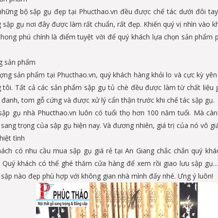
những bộ sập gụ đẹp tại Phucthao.vn đều được chế tác dưới đôi ta
 sập gụ nơi đây được làm rất chuẩn, rất đẹp. Khiến quý vị nhìn vào 
ong phú chính là điểm tuyệt vời để quý khách lựa chọn sản phẩm ph
g sản phẩm
ượng sản phẩm tại Phucthao.vn, quý khách hàng khỏi lo và cực kỳ yên 
 tôi. Tất cả các sản phẩm sập gụ tủ chè đều được làm từ chất liệ
 đanh, tom gỗ cứng và được xử lý cẩn thận trước khi chế tác sập gụ.
sập gụ nhà Phucthao.vn luôn có tuổi thọ hơn 100 năm tuổi. Mà càn
sang trọng của sập gụ hiện nay. Và đương nhiên, giá trị của nó vô giá
iệt tình
hách có nhu cầu mua sập gụ giá rẻ tại An Giang chắc chắn quý khá
. Quý khách có thể ghé thăm cửa hàng để xem rồi giao lưu sập gụ….
sập nào đẹp phù hợp với không gian nhà mình đấy nhé. Ưng ý luôn!