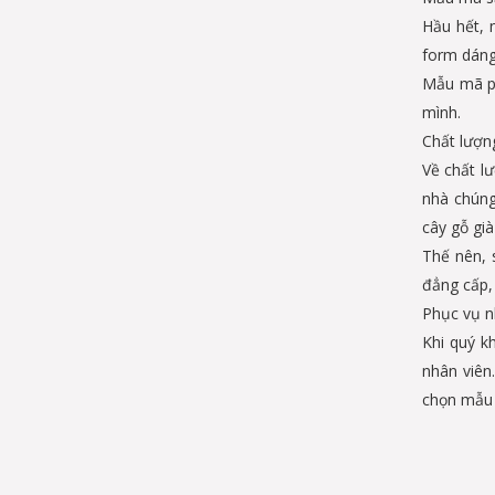
Hầu hết, 
form dáng
Mẫu mã ph
mình.
Chất lượn
Về chất l
nhà chúng
cây gỗ già
Thế nên, 
đẳng cấp, 
Phục vụ nh
Khi quý k
nhân viên
chọn mẫu 