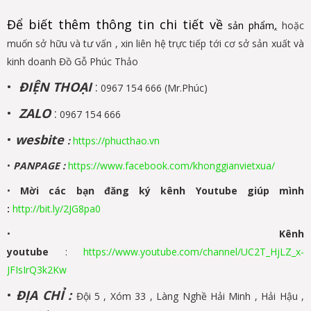
Để biết thêm thông tin chi tiết về
sản phẩm
,
hoặc
muốn sở hữu và tư vấn , xin liên hệ trực tiếp tới cơ sở sản xuất và
kinh doanh Đồ Gỗ Phúc Thảo
•
ĐIỆN THOẠI
:
0967 154 666 (Mr.Phúc)
•
ZALO
:
0967 154 666
•
wesbite
:
https://phucthao.vn
•
PANPAGE
:
https://www.facebook.com/khonggianvietxua/
•
Mời các bạn đăng ký kênh Youtube giúp mình
:
http://bit.ly/2JG8pa0
•
Kênh
youtube
:
https://www.youtube.com/channel/UC2T_HjLZ_x-
JFIsIrQ3k2Kw
•
ĐỊA CHỈ :
Đội 5 , Xóm 33 , Làng Nghề Hải Minh , Hải Hậu ,