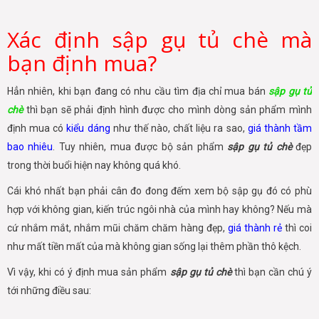
Xác định sập gụ tủ chè mà
bạn định mua?
Hẳn nhiên, khi bạn đang có nhu cầu tìm địa chỉ mua bán
sập gụ tủ
chè
thì bạn sẽ phải định hình được cho mình dòng sản phẩm mình
định mua có
kiểu dáng
như thế nào, chất liệu ra sao,
giá thành tầm
bao nhiêu
. Tuy nhiên, mua được bộ sản phẩm
sập gụ tủ chè
đẹp
trong thời buổi hiện nay không quá khó.
Cái khó nhất bạn phải cân đo đong đếm xem bộ sập gụ đó có phù
hợp với không gian, kiến trúc ngôi nhà của mình hay không? Nếu mà
cứ nhắm mắt, nhắm mũi chăm chăm hàng đẹp,
giá thành rẻ
thì coi
như mất tiền mất của mà không gian sống lại thêm phần thô kệch.
Vì vậy, khi có ý định mua sản phẩm
sập gụ tủ chè
thì bạn cần chú ý
tới những điều sau: