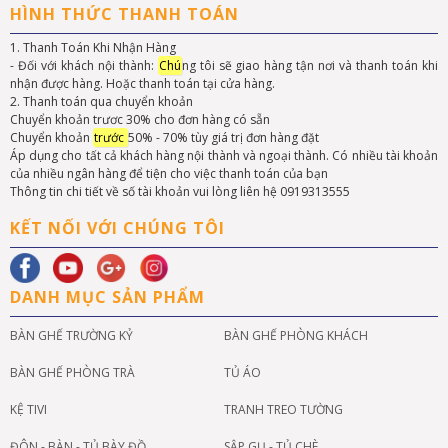
HÌNH THỨC THANH TOÁN
1. Thanh Toán Khi Nhận Hàng
- Đối với khách nội thành:
Chú
ng tôi sẽ giao hàng tận nơi và thanh toán khi
nhận được hàng. Hoặc thanh toán tại cửa hàng.
2. Thanh toán qua chuyển khoản
Chuyển khoản trươc 30% cho đơn hàng có sẵn
Chuyển khoản
trước
50% - 70% tùy giá trị đơn hàng đặt
Áp dụng cho tất cả khách hàng nội thành và ngoại thành. Có nhiều tài khoản
của nhiều ngân hàng để tiện cho việc thanh toán của bạn
Thông tin chi tiết về số tài khoản vui lòng liên hệ 0919313555
KẾT NỐI VỚI CHÚNG TÔI
DANH MỤC SẢN PHẨM
BÀN GHẾ TRƯỜNG KỶ
BÀN GHẾ PHÒNG KHÁCH
BÀN GHẾ PHÒNG TRÀ
TỦ ÁO
KỆ TIVI
TRANH TREO TƯỜNG
ĐÔN - BÀN - TỦ BÀY ĐỒ
SẬP GỤ - TỦ CHÈ