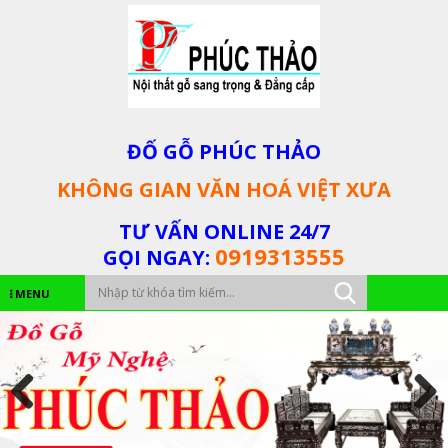
ĐỐ GỖ PHÚC THẢO
KHÔNG GIAN VĂN HOÁ VIỆT XƯA
TƯ VẤN ONLINE 24/7
0919313555
GỌI NGAY:
MENU