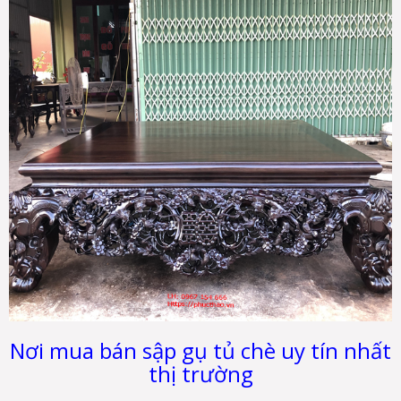
Nơi mua bán sập gụ tủ chè uy tín nhất
thị trường