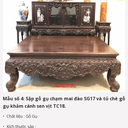
Mẫu số 4: Sập gỗ gụ chạm mai đào SG17 và tủ chè gỗ
gụ khảm cánh sen vịt TC18.
• Chất liệu : Gỗ Gụ
• Kích thước sập :