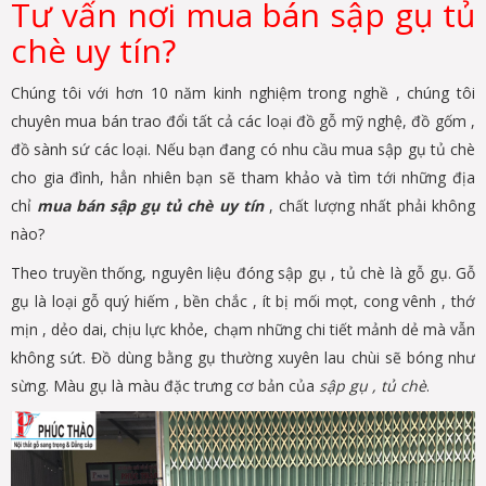
Tư vấn nơi mua bán sập gụ tủ
chè uy tín?
Chúng tôi với hơn 10 năm kinh nghiệm trong nghề , chúng tôi
chuyên mua bán trao đổi tất cả các loại đồ gỗ mỹ nghệ, đồ gốm ,
đồ sành sứ các loại. Nếu bạn đang có nhu cầu mua sập gụ tủ chè
cho gia đình, hẳn nhiên bạn sẽ tham khảo và tìm tới những địa
chỉ
mua bán sập gụ tủ chè uy tín
, chất lượng nhất phải không
nào?
Theo truyền thống, nguyên liệu đóng sập gụ , tủ chè là gỗ gụ. Gỗ
gụ là loại gỗ quý hiếm , bền chắc , ít bị mối mọt, cong vênh , thớ
mịn , dẻo dai, chịu lực khỏe, chạm những chi tiết mảnh dẻ mà vẫn
không sứt. Đồ dùng bằng gụ thường xuyên lau chùi sẽ bóng như
sừng. Màu gụ là màu đặc trưng cơ bản của
sập gụ , tủ chè
.