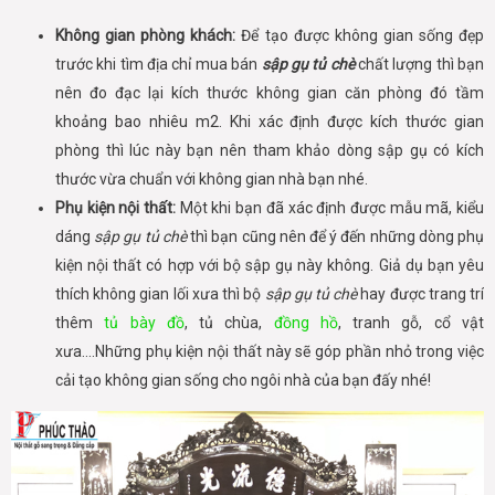
Không gian phòng khách:
Để tạo được không gian sống đẹp
trước khi tìm địa chỉ mua bán
sập gụ tủ chè
chất lượng thì bạn
nên đo đạc lại kích thước không gian căn phòng đó tầm
khoảng bao nhiêu m2. Khi xác định được kích thước gian
phòng thì lúc này bạn nên tham khảo dòng sập gụ có kích
thước vừa chuẩn với không gian nhà bạn nhé.
Phụ kiện nội thất:
Một khi bạn đã xác định được mẫu mã, kiểu
dáng
sập gụ tủ chè
thì bạn cũng nên để ý đến những dòng phụ
kiện nội thất có hợp với bộ sập gụ này không. Giả dụ bạn yêu
thích không gian lối xưa thì bộ
sập gụ tủ chè
hay được trang trí
thêm
tủ bày đồ
, tủ chùa,
đồng hồ
,
tranh gỗ, cổ vật
xưa….Những phụ kiện nội thất này sẽ góp phần nhỏ trong việc
cải tạo không gian sống cho ngôi nhà của bạn đấy nhé!