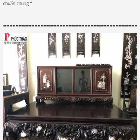
chuẩn chung "
===========================================