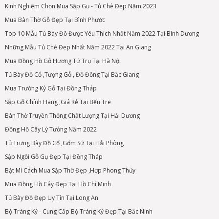
Kinh Nghiệm Chọn Mua Sập Gụ - Tủ Chè Đẹp Năm 2023
Mua Bàn Thờ Gỗ Đẹp Tại Bình Phước
Top 10 Mẫu Tủ Bày Đồ Được Yêu Thích Nhất Năm 2022 Tại Bình Dương
Những Mẫu Tủ Chè Đẹp Nhất Năm 2022 Tại An Giang
Mua Đồng Hồ Gỗ Hương Tứ Trụ Tại Hà Nội
Tủ Bày Đồ Cổ ,Tượng Gỗ , Đồ Đồng Tại Bắc Giang
Mua Trường Kỷ Gỗ Tại Đồng Tháp
Sập Gỗ Chính Hãng ,Giá Rẻ Tại Bến Tre
Bàn Thờ Truyền Thống Chất Lượng Tại Hải Dương
Đồng Hồ Cây Lý Tưởng Năm 2022
Tủ Trưng Bày Đồ Cổ ,Gốm Sứ Tại Hải Phòng
Sập Ngồi Gỗ Gụ Đẹp Tại Đồng Tháp
Bật Mí Cách Mua Sập Thờ Đẹp ,Hợp Phong Thủy
Mua Đồng Hồ Cây Đẹp Tại Hồ Chí Minh
Tủ Bày Đồ Đẹp Uy Tín Tại Long An
Bộ Tràng Kỷ - Cung Cấp Bộ Tràng Kỷ Đẹp Tại Bắc Ninh