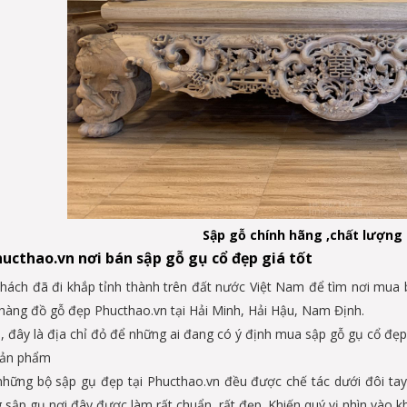
Sập gỗ chính hãng ,chất lượng 
ucthao.vn nơi bán sập gỗ gụ cổ đẹp giá tốt
hách đã đi khắp tỉnh thành trên đất nước Việt Nam để tìm nơi mua 
hàng đồ gỗ đẹp Phucthao.vn tại Hải Minh, Hải Hậu, Nam Định.
 đây là địa chỉ đỏ để những ai đang có ý định mua sập gỗ gụ cổ đẹp g
ản phẩm
những bộ sập gụ đẹp tại Phucthao.vn đều được chế tác dưới đôi ta
 sập gụ nơi đây được làm rất chuẩn, rất đẹp. Khiến quý vị nhìn vào 