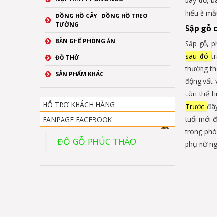
bày đồ, bà
hiểu ề mẫ
ĐỒNG HỒ CÂY- ĐỒNG HỒ TREO
TƯỜNG
Sập gỗ c
BÀN GHẾ PHÒNG ĂN
Sập gỗ, p
sau đó
t
ĐỒ THỜ
thường th
SẢN PHẨM KHÁC
động vất 
còn thể h
HỖ TRỢ KHÁCH HÀNG
Trước
đây
tuổi mới 
FANPAGE FACEBOOK
trong phò
ĐỐ GỖ PHÚC THẢO
phụ nữ ng