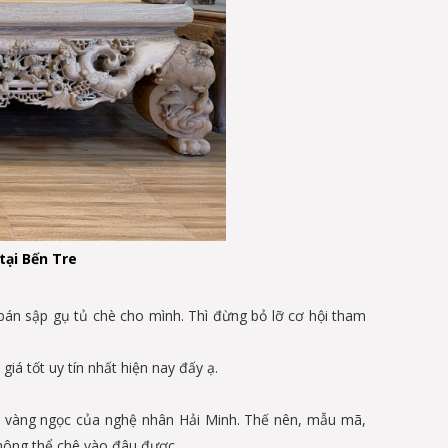
tại Bến Tre
bán sập gụ tủ chè cho mình. Thì đừng bỏ lỡ cơ hội tham
iá tốt uy tín nhất hiện nay đấy ạ.
y vàng ngọc của nghệ nhân Hải Minh. Thế nên, mẫu mã,
không thể chê vào đâu được.