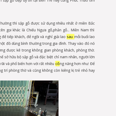
án sập gỗ đẹp uy tín tại Bến Tre hãy cùng Phúc Thảo tìm
. Thường thì sập gỗ được sử dụng nhiều nhất ở miền Bắc
tên gọi khác là Chiếu Ngựa gỗ,phản gỗ... Miền Nam thì
để tiếp khách, để ngồi và nghỉ giải lao
sau
mỗi buổi lao
 một đồ dùng bình thường trong gia đình. Thay vào đó nó
ng được kê trong không gian phòng khách, phòng thờ.
hể sở hữu bộ sập gỗ và đặc biệt chỉ nam nhân, người lớn
ãi và phổ biến hơn với rất nhiều
cô
ng năng hơn như: Để
g trí phòng thờ và cũng không còn kiêng kị trẻ nhỏ hay