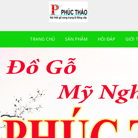
TRANG CHỦ
SẢN PHẨM
HỎI ĐÁP
GIỚI 