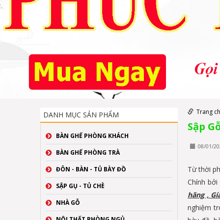
Trang c
DANH MỤC SẢN PHẨM
Sập Gỗ
BÀN GHẾ PHÒNG KHÁCH
08/01/20
BÀN GHẾ PHÒNG TRÀ
Từ thời p
ĐÔN - BÀN - TỦ BÀY ĐỒ
Chính bởi
SẬP GỤ - TỦ CHÈ
hãng , Gí
NHÀ GỖ
nghiệm tr
NỘI THẤT PHÒNG NGỦ