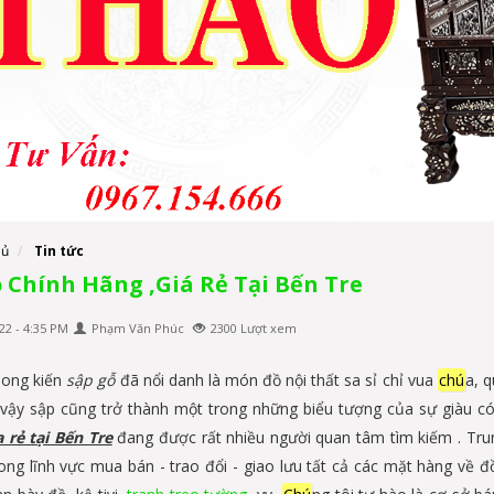
hủ
Tin tức
 Chính Hãng ,Giá Rẻ Tại Bến Tre
22 - 4:35 PM
Phạm Văn Phúc
2300 Lượt xem
hong kiến
sập gỗ
đã nổi danh là món đồ nội thất sa sỉ chỉ vua
chú
a, 
 vậy sập cũng trở thành một trong những biểu tượng của sự giàu có
a rẻ tại Bến Tre
đang được rất nhiều người quan tâm tìm kiếm . Tr
ong lĩnh vực mua bán - trao đổi - giao lưu tất cả các mặt hàng về 