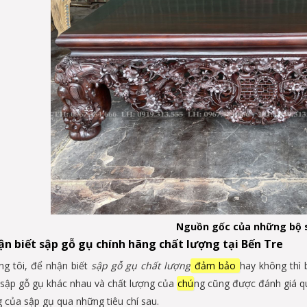
Nguồn gốc của những bộ 
ận biết sập gỗ gụ chính hãng chất lượng tại Bến Tre
ng tôi, để nhận biết
sập gỗ gụ chất lượng
đảm bảo
hay không thì 
i sập gỗ gụ khác nhau và chất lượng của
chú
ng cũng được đánh giá qu
g của sập gụ qua những tiêu chí sau.