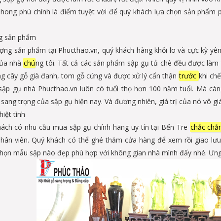
ong phú chính là điểm tuyệt vời để quý khách lựa chọn sản phẩm ph
g sản phẩm
ượng sản phẩm tại Phucthao.vn, quý khách hàng khỏi lo và cực kỳ yê
ủa nhà
chú
ng tôi. Tất cả các sản phẩm sập gụ tủ chè đều được làm 
g cây gỗ già đanh, tom gỗ cứng và được xử lý cẩn thận
trước
khi chế
sập gụ nhà Phucthao.vn luôn có tuổi thọ hơn 100 năm tuổi. Mà càn
sang trọng của sập gụ hiện nay. Và đương nhiên, giá trị của nó vô giá
iệt tình
hách có nhu cầu mua sập gụ chính hãng uy tín tại Bến Tre
chắc ch
hân viên. Quý khách có thể ghé thăm cửa hàng để xem rồi giao lưu
chọn mẫu sập nào đẹp phù hợp với không gian nhà mình đấy nhé. Ưng