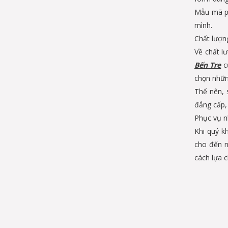
Mẫu mã ph
mình.
Chất lượn
Về chất l
Bến Tre
c
chọn nhữn
Thế nên, 
đẳng cấp, 
Phục vụ nh
Khi quý k
cho đến n
cách lựa 