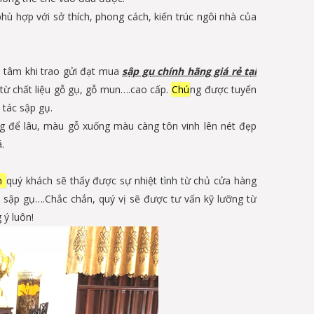
ù hợp với sở thích, phong cách, kiến trúc ngôi nhà của
n tâm khi trao gửi đạt mua
sập gụ chính hãng giá rẻ tại
từ chất liệu gỗ gụ, gỗ mun….cao cấp.
Chú
ng được tuyển
 tác sập gụ.
g để lâu, màu gỗ xuống màu càng tôn vinh lên nét đẹp
.
ắn
quý khách sẽ thấy được sự nhiệt tình từ chủ cửa hàng
 sập gụ….Chắc chắn, quý vị sẽ được tư vấn kỹ lưỡng từ
 ý luôn!