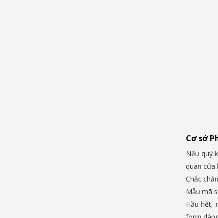
Cơ sở Ph
Nếu quý k
quan cửa 
Chắc chắn,
Mẫu mã s
Hầu hết, 
form dáng