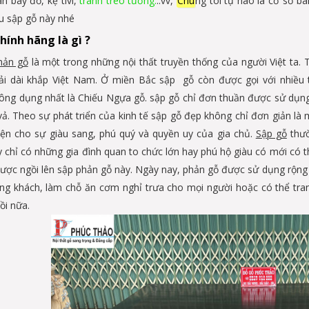
n bày đồ, kệ tivi,
tranh treo tường.
..vv,
Chú
ng tôi tự hào là cơ sở b
u sập gỗ này nhé
hính hãng là gì ?
hản gỗ
là một trong những nội thất truyền thống của người Việt ta
rải dài khắp Việt Nam. Ở miền Bắc sập gỗ còn được gọi với nhiều 
ông dụng nhất là Chiếu Ngựa gỗ. sập gỗ chỉ đơn thuần được sử dụng 
vả. Theo sự phát triển của kinh tế sập gỗ đẹp không chỉ đơn giản là
iện cho sự giàu sang, phú quý và quyền uy của gia chủ.
Sập gỗ
thườ
 chỉ có những gia đình quan to chức lớn hay phú hộ giàu có mới có t
được ngồi lên sập phản gỗ này. Ngày nay, phản gỗ được sử dụng rộng r
ng khách, làm chỗ ăn cơm nghỉ trưa cho mọi người hoặc có thể tran
ồi nữa.