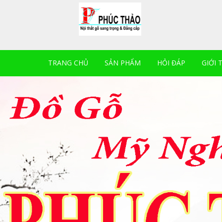
TRANG CHỦ
SẢN PHẨM
HỎI ĐÁP
GIỚI 