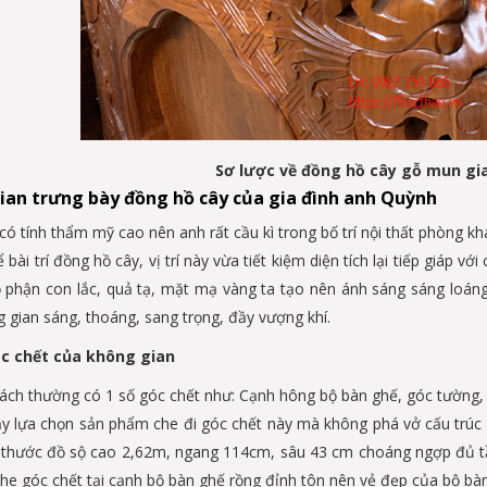
Sơ lược về đồng hồ cây gỗ mun gi
ian trưng bày đồng hồ cây của gia đình anh Quỳnh
có tính thẩm mỹ cao nên anh rất cầu kì trong bố trí nội thất phòng 
 bài trí đồng hồ cây, vị trí này vừa tiết kiệm diện tích lại tiếp giáp
ộ phận con lắc, quả tạ, mặt mạ vàng ta tạo nên ánh sáng sáng loáng
g gian sáng, thoáng, sang trọng, đầy vượng khí.
óc chết của không gian
ch thường có 1 số góc chết như: Cạnh hông bộ bàn ghế, góc tường, c
vậy lựa chọn sản phẩm che đi góc chết này mà không phá vở cấu trúc
 thước đồ sộ cao 2,62m, ngang 114cm, sâu 43 cm choáng ngợp đủ tầm
che góc chết tại cạnh bộ bàn ghế rồng đỉnh tôn nên vẻ đẹp của bộ bà