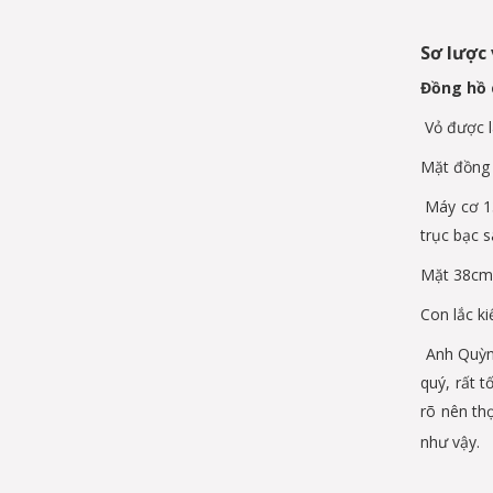
Sơ lược
Đồng hồ 
Vỏ được l
Mặt đồng 
Máy cơ 13
trục bạc 
Mặt 38cm 
Con lắc ki
Anh Quỳnh
quý, rất t
rõ nên th
như vậy.