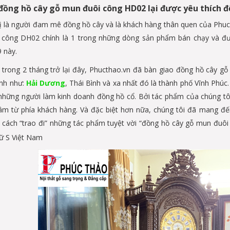
 đồng hồ cây gỗ mun đuôi công HD02 lại được yêu thích 
ị là người đam mê đồng hồ cây và là khách hàng thân quen của Phuc
công DH02 chính là 1 trong những dòng sản phẩm bán chạy và đượ
 này.
 trong 2 tháng trở lại đây, Phucthao.vn đã bàn giao đồng hồ cây g
ỉnh như:
Hải Dương
, Thái Bình và xa nhất đó là thành phố Vĩnh Phúc
những người làm kinh doanh đồng hồ cổ. Bởi tác phẩm của chúng tôi
tâm từ phía khách hàng. Và đặc biệt hơn nữa, chúng tôi đã mang đế
 cách “trao đi” những tác phẩm tuyệt vời “đồng hồ cây gỗ mun đuôi
ữ S Việt Nam