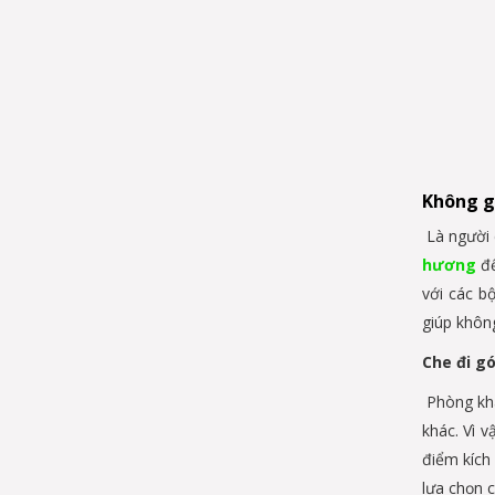
Không g
Là người 
hương
để
với các b
giúp khôn
Che đi g
Phòng khá
khác. Vì 
điểm kích
lựa chọn 