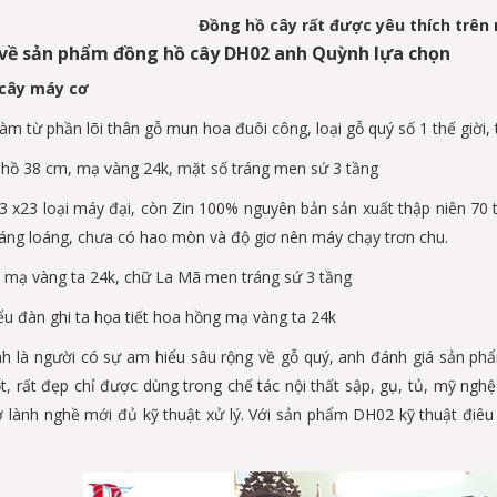
Đồng hồ cây rất được yêu thích trên
 về sản phẩm đồng hồ cây DH02 anh Quỳnh lựa chọn
cây máy cơ
àm từ phần lõi thân gỗ mun hoa đuôi công, loại gỗ quý số 1 thế giời,
hồ 38 cm, mạ vàng 24k, mặt số tráng men sứ 3 tầng
 x23 loại máy đại, còn Zin 100% nguyên bản sản xuất thập niên 70 t
sáng loáng, chưa có hao mòn và độ giơ nên máy chạy trơn chu.
mạ vàng ta 24k, chữ La Mã men tráng sứ 3 tầng
ểu đàn ghi ta họa tiết hoa hồng mạ vàng ta 24k
 là người có sự am hiểu sâu rộng về gỗ quý, anh đánh giá sản phẩ
ốt, rất đẹp chỉ được dùng trong chế tác nội thất sập, gụ, tủ, mỹ ngh
ợ lành nghề mới đủ kỹ thuật xử lý. Với sản phẩm DH02 kỹ thuật đi