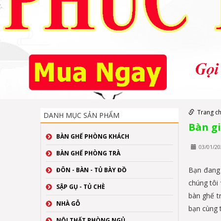
Trang c
DANH MỤC SẢN PHẨM
Bàn gi
BÀN GHẾ PHÒNG KHÁCH
03/01/20
BÀN GHẾ PHÒNG TRÀ
Bạn đang 
ĐÔN - BÀN - TỦ BÀY ĐỒ
chúng tôi
SẬP GỤ - TỦ CHÈ
bàn ghế tr
NHÀ GỖ
bạn cùng 
NỘI THẤT PHÒNG NGỦ