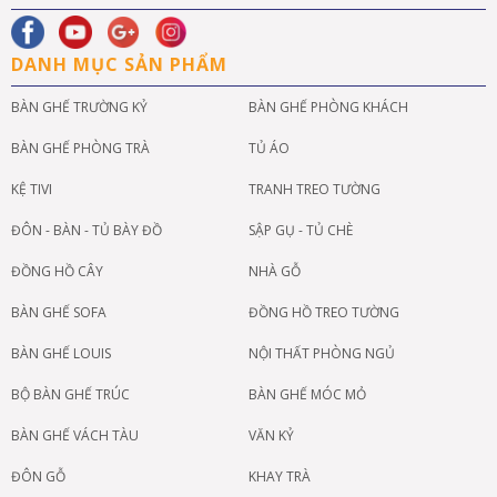
DANH MỤC SẢN PHẨM
BÀN GHẾ TRƯỜNG KỶ
BÀN GHẾ PHÒNG KHÁCH
BÀN GHẾ PHÒNG TRÀ
TỦ ÁO
KỆ TIVI
TRANH TREO TƯỜNG
ĐÔN - BÀN - TỦ BÀY ĐỒ
SẬP GỤ - TỦ CHÈ
ĐỒNG HỒ CÂY
NHÀ GỖ
BÀN GHẾ SOFA
ĐỒNG HỒ TREO TƯỜNG
BÀN GHẾ LOUIS
NỘI THẤT PHÒNG NGỦ
BỘ BÀN GHẾ TRÚC
BÀN GHẾ MÓC MỎ
BÀN GHẾ VÁCH TÀU
VĂN KỶ
ĐÔN GỖ
KHAY TRÀ