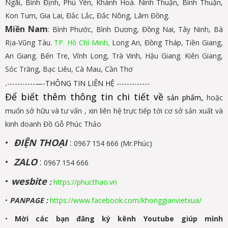
Ngãi, Bình Định, Phú Yên, Khánh Hoà. Ninh Thuận, Bình Thuận,
Kon Tum, Gia Lai, Đắc Lắc, Đắc Nông, Lâm Đồng.
Miền Nam
: Bình Phước, Bình Dương, Đồng Nai, Tây Ninh, Bà
Rịa-Vũng Tàu.
TP. Hồ Chí Minh,
Long An, Đồng Tháp, Tiền Giang,
An Giang. Bến Tre, Vĩnh Long, Trà Vinh, Hậu Giang. Kiên Giang,
Sóc Trăng, Bạc Liêu, Cà Mau, Cần Thơ
.
-----------—-THÔNG TIN LIÊN HỆ -------------
Để biết thêm thông tin chi tiết về
sản phẩm
,
hoặc
muốn sở hữu và tư vấn , xin liên hệ trực tiếp tới cơ sở sản xuất và
kinh doanh Đồ Gỗ Phúc Thảo
•
ĐIỆN THOẠI
:
0967 154 666 (Mr.Phúc)
•
ZALO
:
0967 154 666
•
wesbite
:
https://phucthao.vn
•
PANPAGE
:
https://www.facebook.com/khonggianvietxua/
•
Mời các bạn đăng ký kênh Youtube giúp mình