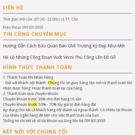
LIÊN HỆ
Thời gian mở cửa: (07:30 - 22:00) ( cả T7, CN)
Điện thoại: 0919313555
TIN CÙNG CHUYÊN MỤC
Hướng Dẫn Cách Bảo Quản Bàn Ghế Trường Kỷ Đẹp Như Mới
Hé Lộ Những Công Đoạn Vuốt Vecni Thủ Công Lên Đồ Gỗ
HÌNH THỨC THANH TOÁN
1. Thanh Toán Khi Nhận Hàng
- Đối với khách nội thành:
Chú
ng tôi sẽ giao hàng tận nơi và thanh toán khi
nhận được hàng. Hoặc thanh toán tại cửa hàng.
2. Thanh toán qua chuyển khoản
Chuyển khoản trươc 30% cho đơn hàng có sẵn
Chuyển khoản
trước
50% - 70% tùy giá trị đơn hàng đặt
Áp dụng cho tất cả khách hàng nội thành và ngoại thành. Có nhiều tài khoản
của nhiều ngân hàng để tiện cho việc thanh toán của bạn
Thông tin chi tiết về số tài khoản vui lòng liên hệ 0919313555
KẾT NỐI VỚI CHÚNG TÔI