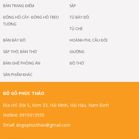
BÀN TRANG ĐIỂM
SẬP
ĐỒNG HỒ CÂY- ĐỒNG HỒ TREO
TỦ BÀY ĐỒ
TƯỜNG
TỦ CHÈ
BÀN BÀY ĐỒ
HOÀNH PHI, CÂU ĐỐI
SẬP THỜ, BÀN THỜ
GIƯỜNG
BÀN GHẾ PHÒNG ĂN
ĐỒ THỜ
SẢN PHẨM KHÁC
ĐỐ GỖ PHÚC THẢO
Địa chỉ: Đội 5, Xóm 33, Hải Minh, Hải Hậu, Nam Định
Hotline: 0919313555
Email: dogophucthao@gmail.com