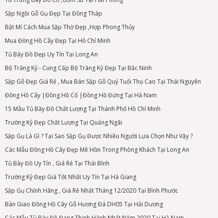
Sập Ngồi Gỗ Gụ Đẹp Tại Đồng Tháp
Bật Mí Cách Mua Sập Thờ Đẹp ,Hợp Phong Thủy
Mua Đồng Hồ Cây Đẹp Tại Hồ Chí Minh
Tủ Bày Đồ Đẹp Uy Tín Tại Long An
Bộ Tràng Kỷ - Cung Cấp Bộ Tràng Kỷ Đẹp Tại Bắc Ninh
Sập Gỗ Đẹp Giá Rẻ , Mua Bán Sập Gỗ Quý Tuổi Thọ Cao Tại Thái Nguyên
Đồng Hồ Cây |Đồng Hồ Cổ |Đồng Hồ Đứng Tại Hà Nam
15 Mẫu Tủ Bày Đồ Chất Lượng Tại Thành Phố Hồ Chí Minh
Trường Kỷ Đẹp Chất Lượng Tại Quảng Ngãi
Sập Gụ Là Gì ? Tại Sao Sập Gụ Được Nhiều Người Lựa Chọn Như Vậy ?
Các Mẫu Đồng Hồ Cây Đẹp Mê Hồn Trong Phòng Khách Tại Long An
Tủ Bày Đồ Uy Tín , Giá Rẻ Tại Thái Bình
Trường Kỷ Đẹp Giá Tốt Nhất Uy Tín Tại Hà Giang
Sập Gụ Chính Hãng , Giá Rẻ Nhất Tháng 12/2020 Tại Bình Phước
Bàn Giao Đồng Hồ Cây Gỗ Hương Đá DH05 Tại Hải Dương
Các Mẫu Tủ Bày Đồ Đang Thịnh Hành Nhất Năm 2020 Tại Hà Nam