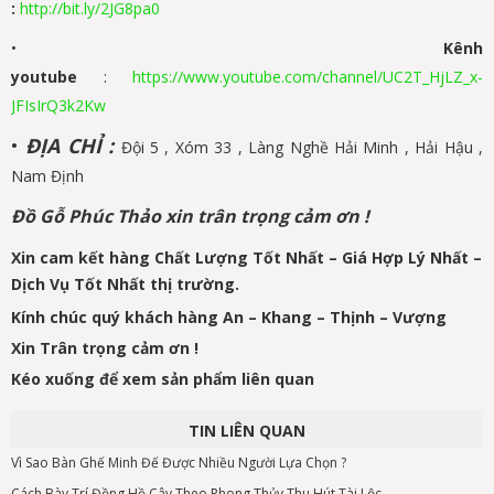
:
http://bit.ly/2JG8pa0
•
Kênh
youtube
:
https://www.youtube.com/channel/UC2T_HjLZ_x-
JFIsIrQ3k2Kw
•
ĐỊA CHỈ :
Đội 5 , Xóm 33 , Làng Nghề Hải Minh , Hải Hậu ,
Nam Định
Đồ Gỗ Phúc Thảo xin trân trọng cảm ơn !
Xin cam kết hàng Chất Lượng Tốt Nhất – Giá Hợp Lý Nhất –
Dịch Vụ Tốt Nhất thị trường.
Kính chúc quý khách hàng An – Khang – Thịnh – Vượng
Xin Trân trọng cảm ơn !
Kéo xuống để xem sản phẩm liên quan
TIN LIÊN QUAN
Vì Sao Bàn Ghế Minh Đế Được Nhiều Người Lựa Chọn ?
Cách Bày Trí Đồng Hồ Cây Theo Phong Thủy Thu Hút Tài Lộc