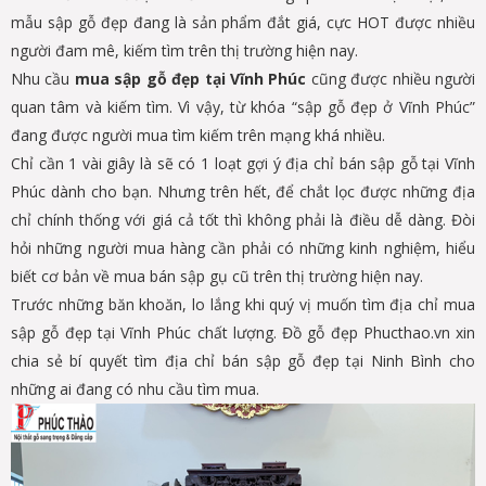
mẫu sập gỗ đẹp đang là sản phẩm đắt giá, cực HOT được nhiều
người đam mê, kiếm tìm trên thị trường hiện nay.
Nhu cầu
mua sập gỗ đẹp tại Vĩnh Phúc
cũng được nhiều người
quan tâm và kiếm tìm. Vì vậy, từ khóa “sập gỗ đẹp ở Vĩnh Phúc”
đang được người mua tìm kiếm trên mạng khá nhiều.
Chỉ cần 1 vài giây là sẽ có 1 loạt gợi ý địa chỉ bán sập gỗ tại Vĩnh
Phúc dành cho bạn. Nhưng trên hết, để chắt lọc được những địa
chỉ chính thống với giá cả tốt thì không phải là điều dễ dàng. Đòi
hỏi những người mua hàng cần phải có những kinh nghiệm, hiểu
biết cơ bản về mua bán sập gụ cũ trên thị trường hiện nay.
Trước những băn khoăn, lo lắng khi quý vị muốn tìm địa chỉ mua
sập gỗ đẹp tại Vĩnh Phúc chất lượng. Đồ gỗ đẹp Phucthao.vn xin
chia sẻ bí quyết tìm địa chỉ bán sập gỗ đẹp tại Ninh Bình cho
những ai đang có nhu cầu tìm mua.