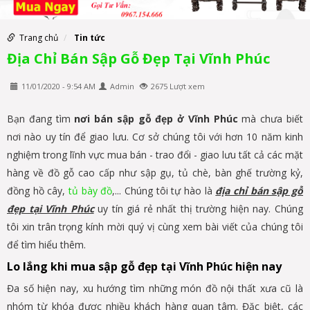
Trang chủ
Tin tức
Địa Chỉ Bán Sập Gỗ Đẹp Tại Vĩnh Phúc
11/01/2020 - 9:54 AM
Admin
2675 Lượt xem
Bạn đang tìm
nơi bán sập gỗ đẹp ở Vĩnh Phúc
mà chưa biết
nơi nào uy tín để giao lưu. Cơ sở chúng tôi với hơn 10 năm kinh
nghiệm trong lĩnh vực mua bán - trao đổi - giao lưu tất cả các mặt
hàng về đồ gỗ cao cấp như sập gụ, tủ chè, bàn ghế trường kỷ,
đồng hồ cây,
tủ bày đồ
,... Chúng tôi tự hào là
địa chỉ bán sập gỗ
đẹp tại Vĩnh Phúc
uy tín giá rẻ nhất thị trường hiện nay. Chúng
tôi xin trân trọng kính mời quý vị cùng xem bài viết của chúng tôi
để tìm hiểu thêm.
Lo lắng khi mua sập gỗ đẹp tại Vĩnh Phúc hiện nay
Đa số hiện nay, xu hướng tìm những món đồ nội thất xưa cũ là
nhóm từ khóa được nhiều khách hàng quan tâm. Đặc biệt, các