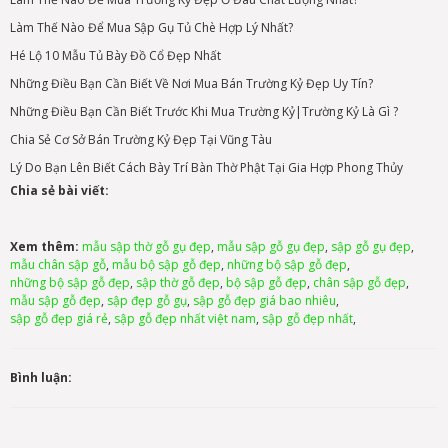
Làm Thế Nào Để Mua Sập Gụ Tủ Chè Hợp Lý Nhất?
Hé Lộ 10 Mẫu Tủ Bày Đồ Cổ Đẹp Nhất
Những Điều Bạn Cần Biết Về Nơi Mua Bán Trường Kỷ Đẹp Uy Tín?
Những Điều Bạn Cần Biết Trước Khi Mua Trường Kỷ|Trường Kỷ Là Gì ?
Chia Sẻ Cơ Sở Bán Trường Kỷ Đẹp Tại Vũng Tàu
Lý Do Bạn Lên Biết Cách Bày Trí Bàn Thờ Phật Tại Gia Hợp Phong Thủy
Chia sẻ bài viết:
Xem thêm:
mẫu sập thờ gỗ gụ đẹp
,
mẫu sập gỗ gụ đẹp
,
sập gỗ gụ đẹp
,
mẫu chân sập gỗ
,
mẫu bộ sập gỗ đẹp
,
những bộ sập gỗ đẹp
,
những bộ sập gỗ đẹp
,
sập thờ gỗ đẹp
,
bộ sập gỗ đẹp
,
chân sập gỗ đẹp
,
mẫu sập gỗ đẹp
,
sập đẹp gỗ gụ
,
sập gỗ đẹp giá bao nhiêu
,
sập gỗ đẹp giá rẻ
,
sập gỗ đẹp nhất việt nam
,
sập gỗ đẹp nhất
,
Bình luận: