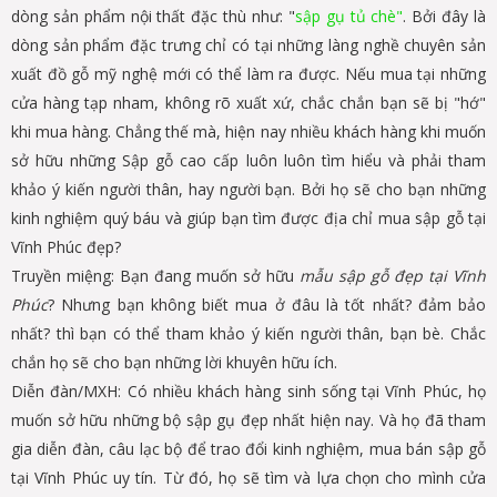
dòng sản phẩm nội thất đặc thù như: "
sập gụ tủ chè"
. Bởi đây là
dòng sản phẩm đặc trưng chỉ có tại những làng nghề chuyên sản
xuất đồ gỗ mỹ nghệ mới có thể làm ra được. Nếu mua tại những
cửa hàng tạp nham, không rõ xuất xứ, chắc chắn bạn sẽ bị "hớ"
khi mua hàng. Chẳng thế mà, hiện nay nhiều khách hàng khi muốn
sở hữu những Sập gỗ cao cấp luôn luôn tìm hiểu và phải tham
khảo ý kiến người thân, hay người bạn. Bởi họ sẽ cho bạn những
kinh nghiệm quý báu và giúp bạn tìm được địa chỉ mua sập gỗ tại
Vĩnh Phúc đẹp?
Truyền miệng: Bạn đang muốn sở hữu
mẫu sập gỗ đẹp tại Vĩnh
Phúc
? Nhưng bạn không biết mua ở đâu là tốt nhất? đảm bảo
nhất? thì bạn có thể tham khảo ý kiến người thân, bạn bè. Chắc
chắn họ sẽ cho bạn những lời khuyên hữu ích.
Diễn đàn/MXH: Có nhiều khách hàng sinh sống tại Vĩnh Phúc, họ
muốn sở hữu những bộ sập gụ đẹp nhất hiện nay. Và họ đã tham
gia diễn đàn, câu lạc bộ để trao đổi kinh nghiệm, mua bán sập gỗ
tại Vĩnh Phúc uy tín. Từ đó, họ sẽ tìm và lựa chọn cho mình cửa