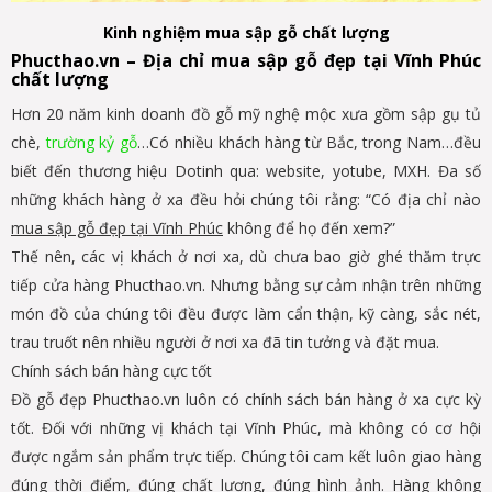
Kinh nghiệm mua sập gỗ chất lượng
Phucthao.vn – Địa chỉ mua sập gỗ đẹp tại Vĩnh Phúc
chất lượng
Hơn 20 năm kinh doanh đồ gỗ mỹ nghệ mộc xưa gồm sập gụ tủ
chè,
trường kỷ gỗ
…Có nhiều khách hàng từ Bắc, trong Nam…đều
biết đến thương hiệu Dotinh qua: website, yotube, MXH. Đa số
những khách hàng ở xa đều hỏi chúng tôi rằng: “Có địa chỉ nào
mua sập gỗ đẹp tại Vĩnh Phúc
không để họ đến xem?”
Thế nên, các vị khách ở nơi xa, dù chưa bao giờ ghé thăm trực
tiếp cửa hàng Phucthao.vn. Nhưng bằng sự cảm nhận trên những
món đồ của chúng tôi đều được làm cẩn thận, kỹ càng, sắc nét,
trau truốt nên nhiều người ở nơi xa đã tin tưởng và đặt mua.
Chính sách bán hàng cực tốt
Đồ gỗ đẹp Phucthao.vn luôn có chính sách bán hàng ở xa cực kỳ
tốt. Đối với những vị khách tại Vĩnh Phúc, mà không có cơ hội
được ngắm sản phẩm trực tiếp. Chúng tôi cam kết luôn giao hàng
đúng thời điểm, đúng chất lượng, đúng hình ảnh. Hàng không