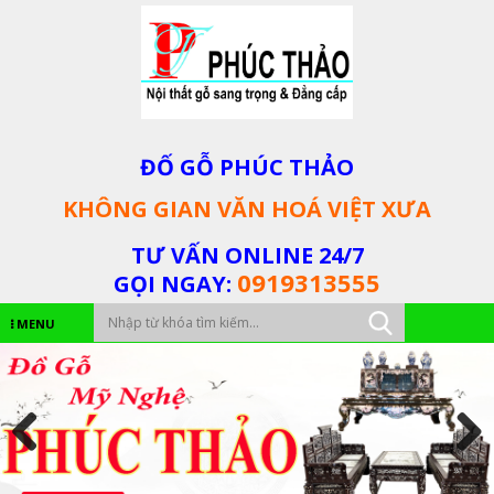
ĐỐ GỖ PHÚC THẢO
KHÔNG GIAN VĂN HOÁ VIỆT XƯA
TƯ VẤN ONLINE 24/7
0919313555
GỌI NGAY:
MENU