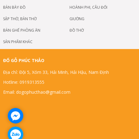
BÀN BÀY ĐỒ
HOÀNH PHI, CÂU ĐỐI
SẬP THỜ, BÀN THỜ
GIƯỜNG
BÀN GHẾ PHÒNG ĂN
ĐỒ THỜ
SẢN PHẨM KHÁC
ĐỐ GỖ PHÚC THẢO
Địa chỉ: Đội 5, Xóm 33, Hải Minh, Hải Hậu, Nam Định
Hotline: 0919313555
Email: dogophucthao@gmail.com