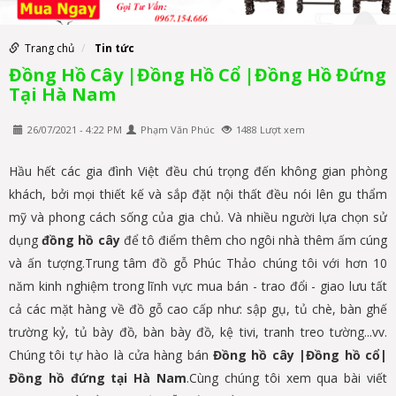
Trang chủ
Tin tức
Đồng Hồ Cây |Đồng Hồ Cổ |Đồng Hồ Đứng
Tại Hà Nam
26/07/2021 - 4:22 PM
Phạm Văn Phúc
1488 Lượt xem
Hầu hết các gia đình Việt đều chú trọng đến không gian phòng
khách, bởi mọi thiết kế và sắp đặt nội thất đều nói lên gu thẩm
mỹ và phong cách sống của gia chủ. Và nhiều người lựa chọn sử
dụng
đồng hồ cây
để tô điểm thêm cho ngôi nhà thêm ấm cúng
và ấn tượng.Trung tâm đồ gỗ Phúc Thảo chúng tôi với hơn 10
năm kinh nghiệm trong lĩnh vực mua bán - trao đổi - giao lưu tất
cả các mặt hàng về đồ gỗ cao cấp như: sập gụ, tủ chè, bàn ghế
trường kỷ, tủ bày đồ, bàn bày đồ, kệ tivi, tranh treo tường...vv.
Chúng tôi tự hào là cửa hàng bán
Đồng hồ cây |Đồng hồ cổ|
Đồng hồ đứng tại Hà Nam
.Cùng chúng tôi xem qua bài viết