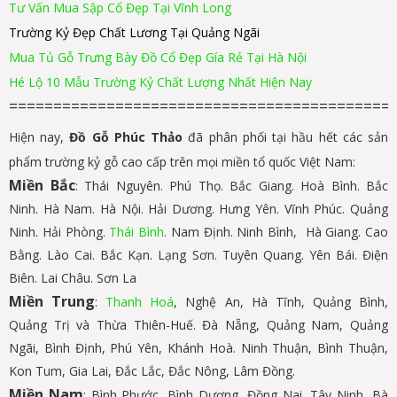
Tư Vấn Mua Sập Cổ Đẹp Tại Vĩnh Long
Trường Kỷ Đẹp Chất Lương Tại Quảng Ngãi
Mua Tủ Gỗ Trưng Bày Đồ Cổ Đẹp Gía Rẻ Tại Hà Nội
Hé Lộ 10 Mẫu Trường Kỷ Chất Lượng Nhất Hiện Nay
===========================================
Hiện nay,
Đồ Gỗ Phúc Thảo
đã phân phối tại hầu hết các sản
phẩm trường kỷ gỗ cao cấp trên mọi miền tổ quốc Việt Nam:
Miền Bắc
: Thái Nguyên. Phú Thọ. Bắc Giang. Hoà Bình. Bắc
Ninh. Hà Nam. Hà Nội. Hải Dương. Hưng Yên. Vĩnh Phúc. Quảng
Ninh. Hải Phòng.
Thái Bình
. Nam Định. Ninh Bình, Hà Giang. Cao
Bằng. Lào Cai. Bắc Kạn. Lạng Sơn. Tuyên Quang. Yên Bái. Điện
Biên. Lai Châu. Sơn La
Miền Trung
:
Thanh Hoá
, Nghệ An, Hà Tĩnh, Quảng Bình,
Quảng Trị và Thừa Thiên-Huế. Đà Nẵng, Quảng Nam, Quảng
Ngãi, Bình Định, Phú Yên, Khánh Hoà. Ninh Thuận, Bình Thuận,
Kon Tum, Gia Lai, Đắc Lắc, Đắc Nông, Lâm Đồng.
Miền Nam
: Bình Phước, Bình Dương, Đồng Nai, Tây Ninh, Bà