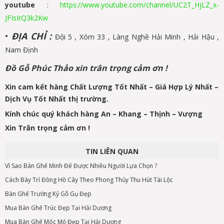
youtube
:
https://www.youtube.com/channel/UC2T_HjLZ_x-
JFIsIrQ3k2Kw
•
ĐỊA CHỈ :
Đội 5 , Xóm 33 , Làng Nghề Hải Minh , Hải Hậu ,
Nam Định
Đồ Gỗ Phúc Thảo xin trân trọng cảm ơn !
Xin cam kết hàng Chất Lượng Tốt Nhất – Giá Hợp Lý Nhất –
Dịch Vụ Tốt Nhất thị trường.
Kính chúc quý khách hàng An – Khang – Thịnh – Vượng
Xin Trân trọng cảm ơn !
TIN LIÊN QUAN
Vì Sao Bàn Ghế Minh Đế Được Nhiều Người Lựa Chọn ?
Cách Bày Trí Đồng Hồ Cây Theo Phong Thủy Thu Hút Tài Lộc
Bàn Ghế Trường Kỷ Gỗ Gụ Đẹp
Mua Bàn Ghế Trúc Đẹp Tại Hải Dương
Mua Bàn Ghế Móc Mỏ Đẹp Tại Hải Dương