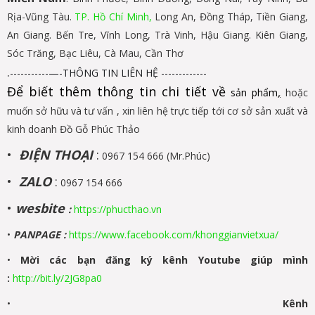
Rịa-Vũng Tàu.
TP. Hồ Chí Minh,
Long An, Đồng Tháp, Tiền Giang,
An Giang. Bến Tre, Vĩnh Long, Trà Vinh, Hậu Giang. Kiên Giang,
Sóc Trăng, Bạc Liêu, Cà Mau, Cần Thơ
.
-----------—-THÔNG TIN LIÊN HỆ -------------
Để biết thêm thông tin chi tiết về
sản phẩm
,
hoặc
muốn sở hữu và tư vấn , xin liên hệ trực tiếp tới cơ sở sản xuất và
kinh doanh Đồ Gỗ Phúc Thảo
•
ĐIỆN THOẠI
:
0967 154 666 (Mr.Phúc)
•
ZALO
:
0967 154 666
•
wesbite
:
https://phucthao.vn
•
PANPAGE
:
https://www.facebook.com/khonggianvietxua/
•
Mời các bạn đăng ký kênh Youtube giúp mình
:
http://bit.ly/2JG8pa0
•
Kênh