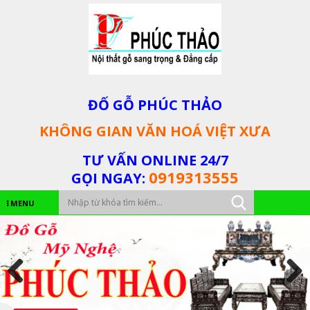
ĐỐ GỖ PHÚC THẢO
KHÔNG GIAN VĂN HOÁ VIỆT XƯA
TƯ VẤN ONLINE 24/7
0919313555
GỌI NGAY:
MENU