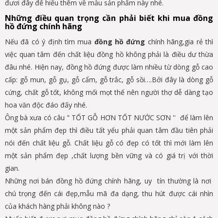
đươi đây để hiểu thêm về mẫu sản phẩm này nhé.
Những điều quan trọng cần phải biết khi mua đồng
hồ đứng chính hãng
Nếu đã có ý định tìm mua
đồng hồ đứng
chính hãng,gia rẻ thì
việc quan tâm đến chất liệu đồng hồ không phải là điều dư thừa
đâu nhé. Hiện nay, đồng hồ đứng được làm nhiều từ dòng gỗ cao
cấp: gỗ mun, gỗ gụ, gỗ cẩm, gỗ trắc, gỗ sồi….Bởi đây là dòng gỗ
cứng, chất gỗ tốt, không mối mọt thế nên người thợ dễ dàng tạo
hoa văn độc đáo đấy nhé.
Ông bà xưa có câu " TỐT GỖ HƠN TỐT NƯỚC SƠN '' để làm lên
một sản phẩm đẹp thì điều tất yếu phải quan tâm đầu tiên phải
nói đến chất liệu gỗ. Chất liệu gỗ có đẹp có tốt thì mới làm lên
một sản phẩm đẹp ,chất lượng bền vững và có giá trị với thời
gian.
Những nơi bán đồng hồ đứng chính hãng, uy tín thường là nơi
chú trọng đến cái đẹp,mẫu mã đa dạng, thu hút được cái nhìn
của khách hàng phải không nào ?