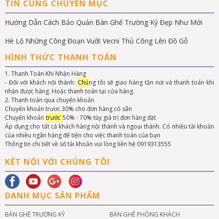
TIN CÙNG CHUYÊN MỤC
Hướng Dẫn Cách Bảo Quản Bàn Ghế Trường Kỷ Đẹp Như Mới
Hé Lộ Những Công Đoạn Vuốt Vecni Thủ Công Lên Đồ Gỗ
HÌNH THỨC THANH TOÁN
1. Thanh Toán Khi Nhận Hàng
- Đối với khách nội thành:
Chú
ng tôi sẽ giao hàng tận nơi và thanh toán khi
nhận được hàng. Hoặc thanh toán tại cửa hàng.
2. Thanh toán qua chuyển khoản
Chuyển khoản trươc 30% cho đơn hàng có sẵn
Chuyển khoản
trước
50% - 70% tùy giá trị đơn hàng đặt
Áp dụng cho tất cả khách hàng nội thành và ngoại thành. Có nhiều tài khoản
của nhiều ngân hàng để tiện cho việc thanh toán của bạn
Thông tin chi tiết về số tài khoản vui lòng liên hệ 0919313555
KẾT NỐI VỚI CHÚNG TÔI
DANH MỤC SẢN PHẨM
BÀN GHẾ TRƯỜNG KỶ
BÀN GHẾ PHÒNG KHÁCH