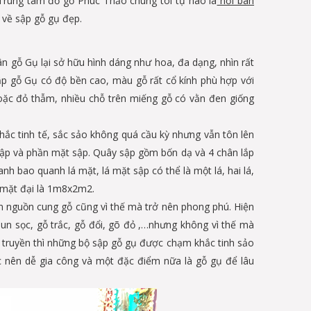
..Trung tâm đồ gỗ Phúc Thảo chúng tôi tự hào là
nơi bán
 về sập gỗ gụ đẹp.
ân gỗ Gụ lại sở hữu hình dáng như hoa, đa dạng, nhìn rất
ập gỗ Gụ có độ bền cao, màu gỗ rất cổ kính phù hợp với
oặc đỏ thẫm, nhiều chỗ trên miếng gỗ có vằn đen giống
ắc tinh tế, sắc sảo không quá cầu kỳ nhưng vẫn tôn lên
ập và phần mặt sập. Quây sập gồm bốn dạ và 4 chân lắp
h bao quanh lá mặt, lá mặt sập có thể là một lá, hai lá,
 mặt đại là 1m8x2m2.
ên nguồn cung gỗ cũng vì thế mà trở nên phong phú. Hiện
n sọc, gỗ trắc, gỗ đổi, gõ đỏ ,…nhưng không vì thế mà
 cổ truyền thì những bộ sập gỗ gụ được chạm khắc tinh sảo
c nên dễ gia công và một đặc điểm nữa là gỗ gụ để lâu