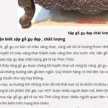
Sập gỗ gụ đẹp chất lư
n biết sập gỗ gụ đẹp , chất lượng
i, gỗ gụ cơ bản có màu vàng nhạt, cùng với đó là hương thơm nhè n
huyển từ màu vàng nhạt thành màu vàng đen như nước chè. Vân gỗ l
xu sập gụ đẹp chất lượng giá rẻ tại Phúc Thảo.
ể thấy rằng gỗ gụ được chúng tôi tuyển chọn vô cùng kỹ càng, gỗ gụ 
 và những đường vân gỗ đen ngắn. Quý khách hàng có thể đến tận x
g chuẩn như vậy hay không.
n nay, xu hướng tìm những món đồ nội thất xưa cũ là nhóm từ khóa 
ng là sản phẩm đắt giá, cực HOT được nhiều người đam mê, kiếm tìm 
ua sập gỗ gụ giá rẻ tại Hà Tĩnh cũng được nhiều người quan tâm và
 tìm kiếm trên mạng khá nhiều.