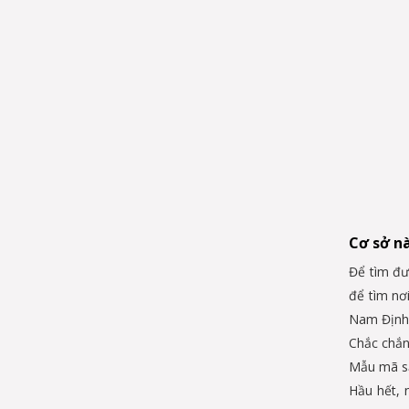
Cơ sở nà
Để tìm đư
để tìm nơ
Nam Định
Chắc chắn
Mẫu mã s
Hầu hết, 