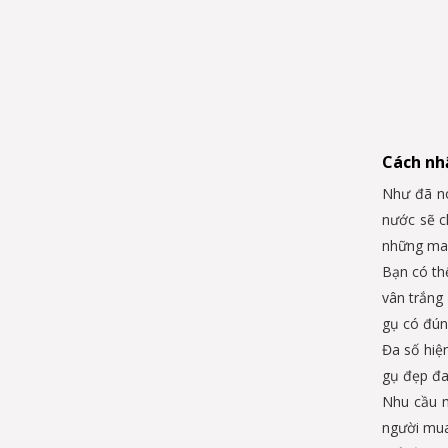
Cách nhậ
Như đã nó
nước sẽ c
những maa
Bạn có th
vân trắng
gụ có đún
Đa số hiệ
gụ đẹp đa
Nhu cầu m
người mua