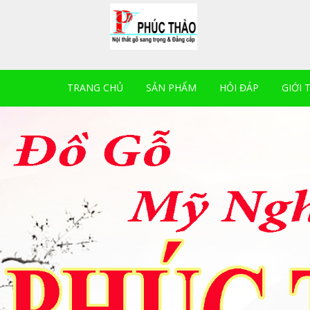
TRANG CHỦ
SẢN PHẨM
HỎI ĐÁP
GIỚI 