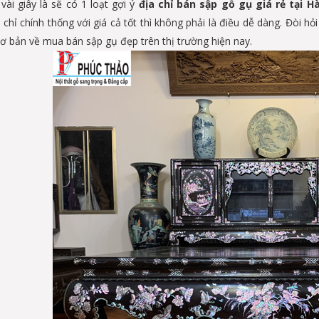
vài giây là sẽ có 1 loạt gợi ý
địa chỉ bán sập gỗ gụ giá rẻ tại H
 chỉ chính thống với giá cả tốt thì không phải là điều dễ dàng. Đòi 
cơ bản về mua bán sập gụ đẹp trên thị trường hiện nay.