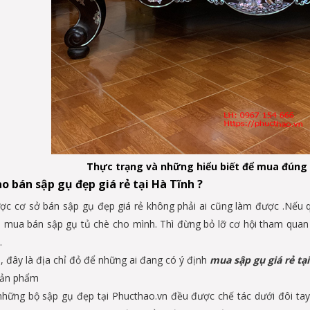
Thực trạng và những hiểu biết để mua đúng s
o bán sập gụ đẹp giá rẻ tại Hà Tĩnh ?
ợc cơ sở bán sập gụ đẹp giá rẻ không phải ai cũng làm được .Nếu q
i mua bán sập gụ tủ chè cho mình. Thì đừng bỏ lỡ cơ hội tham quan
.
, đây là địa chỉ đỏ để những ai đang có ý định
mua sập gụ giá rẻ tại
ản phẩm
những bộ sập gụ đẹp tại Phucthao.vn đều được chế tác dưới đôi ta