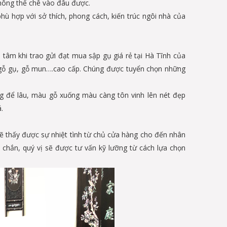
không thể chê vào đâu được.
ù hợp với sở thích, phong cách, kiến trúc ngôi nhà của
 tâm khi trao gửi đạt mua sập gụ giá rẻ tại Hà Tĩnh của
u gỗ gụ, gỗ mun….cao cấp. Chúng được tuyển chọn những
g để lâu, màu gỗ xuống màu càng tôn vinh lên nét đẹp
.
ẽ thấy được sự nhiệt tình từ chủ cửa hàng cho đến nhân
chắn, quý vị sẽ được tư vấn kỹ lưỡng từ cách lựa chọn