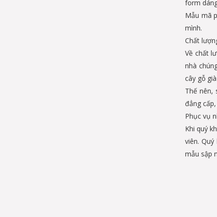
form dáng
Mẫu mã ph
mình.
Chất lượn
Về chất l
nhà chúng
cây gỗ già
Thế nên, 
đẳng cấp, 
Phục vụ nh
Khi quý k
viên. Quý
mẫu sập n