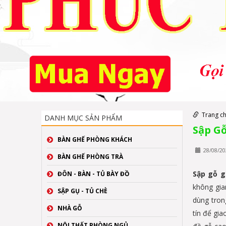
Trang c
DANH MỤC SẢN PHẨM
Sập Gỗ
BÀN GHẾ PHÒNG KHÁCH
28/08/20
BÀN GHẾ PHÒNG TRÀ
Sập gỗ g
ĐÔN - BÀN - TỦ BÀY ĐỒ
không gia
SẬP GỤ - TỦ CHÈ
dùng tron
NHÀ GỖ
tín để gi
NỘI THẤT PHÒNG NGỦ