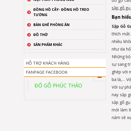
đồ gỗ cao
sập gỗ gụ 
ĐỒNG HỒ CÂY- ĐỒNG HỒ TREO
TƯỜNG
Bạn hiểu
BÀN GHẾ PHÒNG ĂN
Sập Gỗ 
thích mắt
ĐỒ THỜ
nhiều khô
SẢN PHẨM KHÁC
như da hổ
Những bộ 
HỖ TRỢ KHÁCH HÀNG
sự sang t
ghép với 
FANPAGE FACEBOOK
ba lá,… V
ĐỐ GỖ PHÚC THẢO
Với sự ph
nay sập g
sập gỗ gụ 
mới làm t
năm sẽ xu