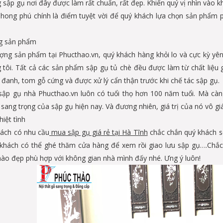
 sập gụ nơi đây được làm rất chuẩn, rất đẹp. Khiến quý vị nhìn vào 
ong phú chính là điểm tuyệt vời để quý khách lựa chọn sản phẩm ph
g sản phẩm
ượng sản phẩm tại Phucthao.vn, quý khách hàng khỏi lo và cực kỳ yên
 tôi. Tất cả các sản phẩm sập gụ tủ chè đều được làm từ chất liệ
 đanh, tom gỗ cứng và được xử lý cẩn thận trước khi chế tác sập gụ.
sập gụ nhà Phucthao.vn luôn có tuổi thọ hơn 100 năm tuổi. Mà càn
sang trọng của sập gụ hiện nay. Và đương nhiên, giá trị của nó vô giá
iệt tình
hách có nhu cầu
mua sập gụ giá rẻ tại Hà Tĩnh
chắc chắn quý khách s
 khách có thể ghé thăm cửa hàng để xem rồi giao lưu sập gụ….Chắc 
ào đẹp phù hợp với không gian nhà mình đấy nhé. Ưng ý luôn!