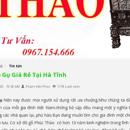
hủ
Tin tức
 Gụ Giá Rẻ Tại Hà Tĩnh
20 - 10:50 AM
Phạm Văn Phúc
1178 Lượt xem
ụ
hiện nay được mọi người sử dụng rất ưa chuộng.Như chúng ta đã b
n của mỗi gia đình Việt Nam.những bộ sập đều mang một ý nghĩa t
g các nhà quan lại, phú hào.Bạn đang muốn tìm cho gia đình một ch
ao lưu. Cơ sở đồ gỗ Phúc Thảo có hơn 10 năm kinh nghiệm trong lĩnh v