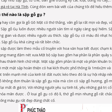
 cấp như sập gụ, tủ chè, bàn ghế trường kỷ các loại, đồng hồ cây,.
giá rẻ tại Hà Tĩnh
. Cùng đón xem bài viết của chúng tôi để hiểu thêm
 thế nào là sập gỗ gụ ?
Gụ
hay còn gọi là gỗ Gõ Mật có thớ thẳng, vân gỗ lại rất mịn và đẹp, v
. Sập gỗ Gụ luôn được nhiều người săn tìm vì ngày càng quý hiếm. S
ng gian và được nhiều người ưu thích. sập gỗ Gụ có màu đỏ nhạt h
. Sập gỗ Gụ khá cứng và rất bền chắc.
sập được làm theo mẫu cổ truyền với hoa văn họa tiết được chạm kh
rọng mang đậm nét xưa.Một bộ sập bao gồm hai phần là phần quây s
nhau thành hình chữ nhật. Mặt sập gồm phần lá mặt và phần khuân tran
ới một mặt sập hoàn thiện có hai kích thước phổ thông là 1m6x2m và
át triển mạnh mẽ của kinh tế đất nước kéo theo đó là sự hội nhập n
ỗ không đơn thuần là sập gỗ gụ nữa mà còn có sập gỗ hương, gỗ mu
lại mất đi giá trị. Với những người yêu sự tinh tế, yêu những giá trị
hỏa mãn được . Ở loại gỗ gụ có độ lì, thớ gỗ mịn nhưng gỗ rất chắ
ống màu gụ rất đẹp đúng chất cổ.