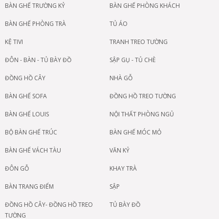
BÀN GHẾ TRƯỜNG KỶ
BÀN GHẾ PHÒNG KHÁCH
BÀN GHẾ PHÒNG TRÀ
TỦ ÁO
KỆ TIVI
TRANH TREO TƯỜNG
ĐÔN - BÀN - TỦ BÀY ĐỒ
SẬP GỤ - TỦ CHÈ
ĐỒNG HỒ CÂY
NHÀ GỖ
BÀN GHẾ SOFA
ĐỒNG HỒ TREO TƯỜNG
BÀN GHẾ LOUIS
NỘI THẤT PHÒNG NGỦ
BỘ BÀN GHẾ TRÚC
BÀN GHẾ MÓC MỎ
BÀN GHẾ VÁCH TÀU
VĂN KỶ
ĐÔN GỖ
KHAY TRÀ
BÀN TRANG ĐIỂM
SẬP
ĐỒNG HỒ CÂY- ĐỒNG HỒ TREO
TỦ BÀY ĐỒ
TƯỜNG