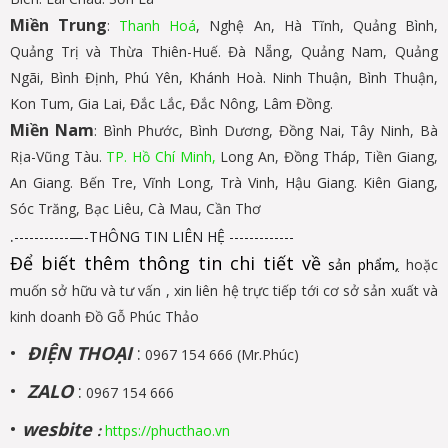
Miền Trung
:
Thanh Hoá
, Nghệ An, Hà Tĩnh, Quảng Bình,
Quảng Trị và Thừa Thiên-Huế. Đà Nẵng, Quảng Nam, Quảng
Ngãi, Bình Định, Phú Yên, Khánh Hoà. Ninh Thuận, Bình Thuận,
Kon Tum, Gia Lai, Đắc Lắc, Đắc Nông, Lâm Đồng.
Miền Nam
: Bình Phước, Bình Dương, Đồng Nai, Tây Ninh, Bà
Rịa-Vũng Tàu.
TP. Hồ Chí Minh,
Long An, Đồng Tháp, Tiền Giang,
An Giang. Bến Tre, Vĩnh Long, Trà Vinh, Hậu Giang. Kiên Giang,
Sóc Trăng, Bạc Liêu, Cà Mau, Cần Thơ
.
-----------—-THÔNG TIN LIÊN HỆ -------------
Để biết thêm thông tin chi tiết về
sản phẩm
,
hoặc
muốn sở hữu và tư vấn , xin liên hệ trực tiếp tới cơ sở sản xuất và
kinh doanh Đồ Gỗ Phúc Thảo
•
ĐIỆN THOẠI
:
0967 154 666 (Mr.Phúc)
•
ZALO
:
0967 154 666
•
wesbite
:
https://phucthao.vn