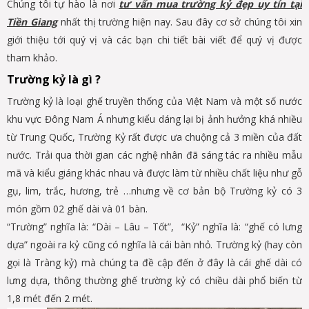
Chúng tôi tự hào là nơi
tư vấn mua trường kỷ đẹp uy tín tại
Tiền Giang
nhất thị trường hiện nay. Sau đây cơ sở chúng tôi xin
giới thiệu tới quý vị và các bạn chi tiết bài viết để quý vị được
tham khảo.
Trường kỷ là gì ?
Trường kỷ là loại ghế truyền thống của Việt Nam và một số nước
khu vực Đông Nam Á nhưng kiểu dáng lại bị ảnh hưởng khá nhiều
từ Trung Quốc, Trường Kỷ rất được ưa chuộng cả 3 miền của đất
nước. Trải qua thời gian các nghệ nhân đã sáng tác ra nhiều mẫu
mã và kiểu giáng khác nhau và được làm từ nhiều chất liệu như gỗ
gụ, lim, trắc, hương, trẻ …nhưng về cơ bản bộ Trường kỷ có 3
món gồm 02 ghế dài và 01 bàn.
“Trường” nghĩa là: “Dài – Lâu – Tốt”, “Kỷ” nghĩa là: “ghế có lưng
dựa” ngoài ra kỷ cũng có nghĩa là cái bàn nhỏ. Trường kỷ (hay còn
gọi là Tràng kỷ) mà chúng ta đề cập đến ở đây là cái ghế dài có
lưng dựa, thông thường ghế trường kỷ có chiều dài phổ biến từ
1,8 mét đến 2 mét.