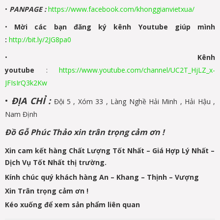
•
PANPAGE
:
https://www.facebook.com/khonggianvietxua/
•
Mời các bạn đăng ký kênh Youtube giúp mình
:
http://bit.ly/2JG8pa0
•
Kênh
youtube
:
https://www.youtube.com/channel/UC2T_HjLZ_x-
JFIsIrQ3k2Kw
•
ĐỊA CHỈ :
Đội 5 , Xóm 33 , Làng Nghề Hải Minh , Hải Hậu ,
Nam Định
Đồ Gỗ Phúc Thảo xin trân trọng cảm ơn !
Xin cam kết hàng Chất Lượng Tốt Nhất – Giá Hợp Lý Nhất –
Dịch Vụ Tốt Nhất thị trường.
Kính chúc quý khách hàng An – Khang – Thịnh – Vượng
Xin Trân trọng cảm ơn !
Kéo xuống để xem sản phẩm liên quan