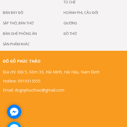
TỦ CHÈ
BÀN BÀY ĐỒ
HOÀNH PHI, CÂU ĐỐI
SẬP THỜ, BÀN THỜ
GIƯỜNG
BÀN GHẾ PHÒNG ĂN
ĐỒ THỜ
SẢN PHẨM KHÁC
ĐỐ GỖ PHÚC THẢO
Địa chỉ: Đội 5, Xóm 33, Hải Minh, Hải Hậu, Nam Định
Hotline: 0919313555
Email: dogophucthao@gmail.com