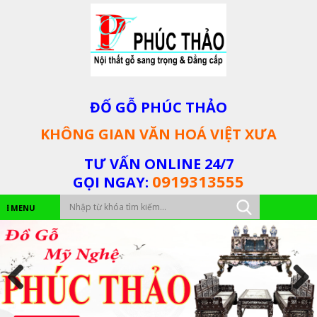
ĐỐ GỖ PHÚC THẢO
KHÔNG GIAN VĂN HOÁ VIỆT XƯA
TƯ VẤN ONLINE 24/7
0919313555
GỌI NGAY:
MENU