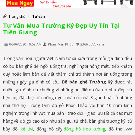
Trang chủ
Tư vấn
Tư Vấn Mua Trường Kỷ Đẹp Uy Tín Tại
Tiền Giang
06/06/2020 - 9:59 AM
Phạm Văn Phúc
2366 Lượt xem
Trong văn hóa người Việt Nam từ xa xưa trong mỗi gia đình đều
có bộ bàn ghế để ngồi uống trà, nghỉ ngơi hóng mát, tiếp khách
quý hoặc làm bàn để viết thậm chí trở thành nơi ăn uống trong
những ngày gia đình có cỗ…
Bộ bàn ghế Trường Kỷ
được rất
nhiều gia đình ưa chuộng vì những ưu điểm của nó như đẹp và
tiện lợi, đặc biệt ở những ngôi nhà cổ, nhà 3 gian hoặc ở những
nhà thờ họ .Trung tâm đồ gỗ Phúc Thảo với hơn 10 năm kinh
nghiệm trong lĩnh vực mua bán - trao đổi - giao lưu tất cả các mặt
hàng về đồ gỗ cao cấp như sập gụ, tủ chè, bàn ghế trường kỷ, tủ
bày đồ,
kệ tivi
, đồng hồ cây,
đồng hồ treo tường
, đồ thờ,..vvv