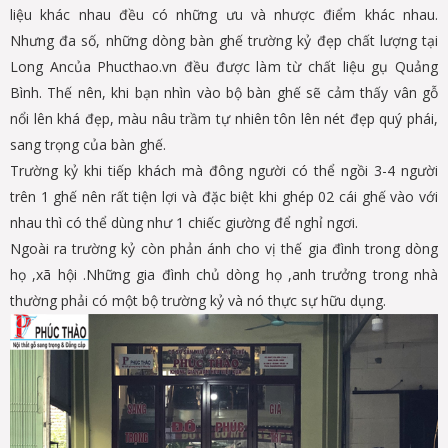
liệu khác nhau đều có những ưu và nhược điểm khác nhau.
Nhưng đa số, những dòng bàn ghế trường kỷ đẹp chất lượng tại
Long Ancủa Phucthao.vn đều được làm từ chất liệu gụ Quảng
Bình. Thế nên, khi bạn nhìn vào bộ bàn ghế sẽ cảm thấy vân gỗ
nổi lên khá đẹp, màu nâu trầm tự nhiên tôn lên nét đẹp quý phái,
sang trọng của bàn ghế.
Trường kỷ khi tiếp khách mà đông người có thể ngồi 3-4 người
trên 1 ghế nên rất tiện lợi và đặc biệt khi ghép 02 cái ghế vào với
nhau thì có thể dùng như 1 chiếc giường để nghỉ ngơi.
Ngoài ra trường kỷ còn phản ánh cho vị thế gia đình trong dòng
họ ,xã hội .Những gia đình chủ dòng họ ,anh trưởng trong nhà
thường phải có một bộ trường kỷ và nó thực sự hữu dụng.