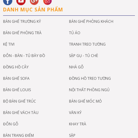
DANH MỤC SẢN PHẨM
BÀN GHẾ TRƯỜNG KỶ
BÀN GHẾ PHÒNG KHÁCH
BÀN GHẾ PHÒNG TRÀ
TỦ ÁO
KỆ TIVI
TRANH TREO TƯỜNG
ĐÔN - BÀN - TỦ BÀY ĐỒ
SẬP GỤ - TỦ CHÈ
ĐỒNG HỒ CÂY
NHÀ GỖ
BÀN GHẾ SOFA
ĐỒNG HỒ TREO TƯỜNG
BÀN GHẾ LOUIS
NỘI THẤT PHÒNG NGỦ
BỘ BÀN GHẾ TRÚC
BÀN GHẾ MÓC MỎ
BÀN GHẾ VÁCH TÀU
VĂN KỶ
ĐÔN GỖ
KHAY TRÀ
BÀN TRANG ĐIỂM
SẬP