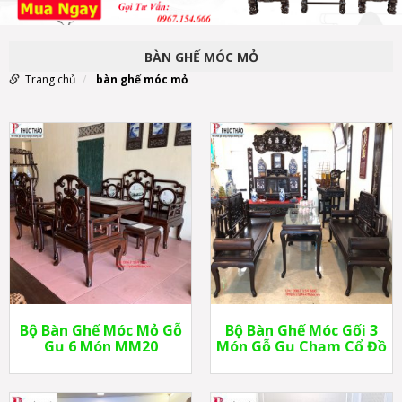
BÀN GHẾ MÓC MỎ
Trang chủ
bàn ghế móc mỏ
Bộ Bàn Ghế Móc Mỏ Gỗ
Bộ Bàn Ghế Móc Gối 3
Gụ 6 Món MM20
Món Gỗ Gụ Chạm Cổ Đồ
MM20