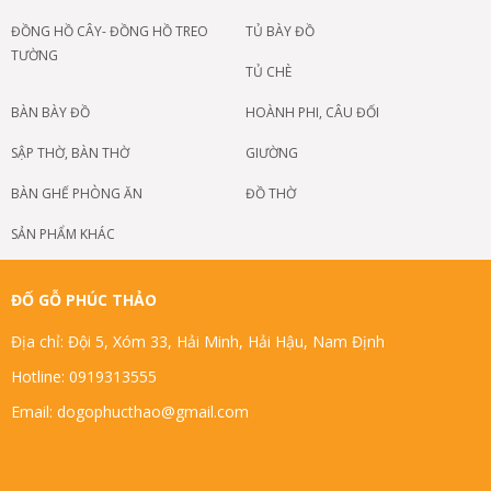
ĐỒNG HỒ CÂY- ĐỒNG HỒ TREO
TỦ BÀY ĐỒ
TƯỜNG
TỦ CHÈ
BÀN BÀY ĐỒ
HOÀNH PHI, CÂU ĐỐI
SẬP THỜ, BÀN THỜ
GIƯỜNG
BÀN GHẾ PHÒNG ĂN
ĐỒ THỜ
SẢN PHẨM KHÁC
ĐỐ GỖ PHÚC THẢO
Địa chỉ: Đội 5, Xóm 33, Hải Minh, Hải Hậu, Nam Định
Hotline: 0919313555
Email: dogophucthao@gmail.com