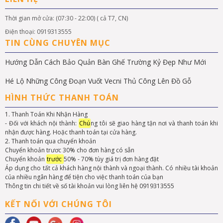
Thời gian mở cửa: (07:30 - 22:00) ( cả T7, CN)
Điện thoại: 0919313555
TIN CÙNG CHUYÊN MỤC
Hướng Dẫn Cách Bảo Quản Bàn Ghế Trường Kỷ Đẹp Như Mới
Hé Lộ Những Công Đoạn Vuốt Vecni Thủ Công Lên Đồ Gỗ
HÌNH THỨC THANH TOÁN
1. Thanh Toán Khi Nhận Hàng
- Đối với khách nội thành:
Chú
ng tôi sẽ giao hàng tận nơi và thanh toán khi
nhận được hàng. Hoặc thanh toán tại cửa hàng.
2. Thanh toán qua chuyển khoản
Chuyển khoản trươc 30% cho đơn hàng có sẵn
Chuyển khoản
trước
50% - 70% tùy giá trị đơn hàng đặt
Áp dụng cho tất cả khách hàng nội thành và ngoại thành. Có nhiều tài khoản
của nhiều ngân hàng để tiện cho việc thanh toán của bạn
Thông tin chi tiết về số tài khoản vui lòng liên hệ 0919313555
KẾT NỐI VỚI CHÚNG TÔI