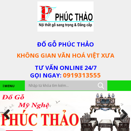
ĐỐ GỖ PHÚC THẢO
KHÔNG GIAN VĂN HOÁ VIỆT XƯA
TƯ VẤN ONLINE 24/7
0919313555
GỌI NGAY:
MENU