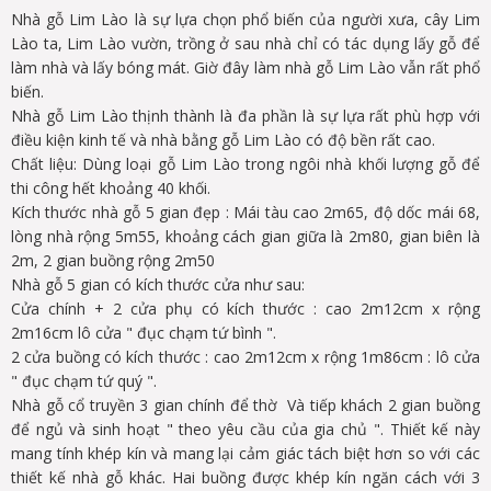
Nhà gỗ Lim Lào là sự lựa chọn phổ biến của người xưa, cây Lim
Lào ta, Lim Lào vườn, trồng ở sau nhà chỉ có tác dụng lấy gỗ để
làm nhà và lấy bóng mát. Giờ đây làm nhà gỗ Lim Lào vẫn rất phổ
biến.
Nhà gỗ Lim Lào thịnh thành là đa phần là sự lựa rất phù hợp với
điều kiện kinh tế và nhà bằng gỗ Lim Lào có độ bền rất cao.
Chất liệu: Dùng loại gỗ Lim Lào trong ngôi nhà khối lượng gỗ để
thi công hết khoảng 40 khối.
Kích thước nhà gỗ 5 gian đẹp : Mái tàu cao 2m65, độ dốc mái 68,
lòng nhà rộng 5m55, khoảng cách gian giữa là 2m80, gian biên là
2m, 2 gian buồng rộng 2m50
Nhà gỗ 5 gian có kích thước cửa như sau:
Cửa chính + 2 cửa phụ có kích thước : cao 2m12cm x rộng
2m16cm lô cửa " đục chạm tứ bình ".
2 cửa buồng có kích thước : cao 2m12cm x rộng 1m86cm : lô cửa
" đục chạm tứ quý ".
Nhà gỗ cổ truyền 3 gian chính để thờ Và tiếp khách 2 gian buồng
để ngủ và sinh hoạt " theo yêu cầu của gia chủ ". Thiết kế này
mang tính khép kín và mang lại cảm giác tách biệt hơn so với các
thiết kế nhà gỗ khác. Hai buồng được khép kín ngăn cách với 3