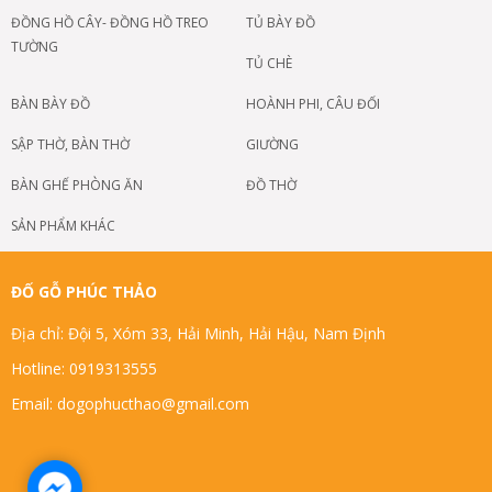
ĐỒNG HỒ CÂY- ĐỒNG HỒ TREO
TỦ BÀY ĐỒ
TƯỜNG
TỦ CHÈ
BÀN BÀY ĐỒ
HOÀNH PHI, CÂU ĐỐI
SẬP THỜ, BÀN THỜ
GIƯỜNG
BÀN GHẾ PHÒNG ĂN
ĐỒ THỜ
SẢN PHẨM KHÁC
ĐỐ GỖ PHÚC THẢO
Địa chỉ: Đội 5, Xóm 33, Hải Minh, Hải Hậu, Nam Định
Hotline: 0919313555
Email: dogophucthao@gmail.com