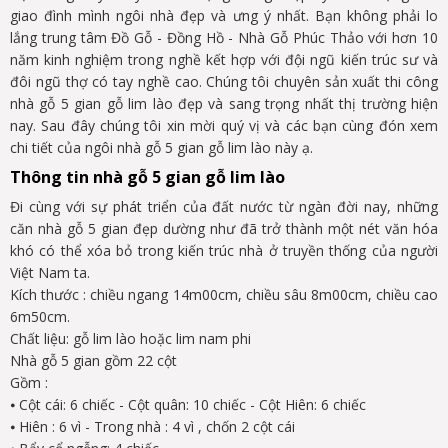
giao đình mình ngôi nhà đẹp và ưng ý nhất. Bạn không phải lo
lắng trung tâm Đồ Gỗ - Đồng Hồ - Nhà Gỗ Phúc Thảo với hơn 10
năm kinh nghiệm trong nghề kết hợp với đội ngũ kiến trúc sư và
đôi ngũ thợ có tay nghề cao. Chúng tôi chuyên sản xuất thi công
nhà gỗ 5 gian gỗ lim lào đẹp và sang trọng nhất thị trường hiện
nay. Sau đây chúng tôi xin mời quý vị và các bạn cùng đón xem
chi tiết của ngôi nhà gỗ 5 gian gỗ lim lào này ạ.
Thông tin nhà gỗ 5 gian gỗ lim lào
Đi cùng với sự phát triển của đất nước từ ngàn đời nay, những
căn nhà gỗ 5 gian đẹp dường như đã trở thành một nét văn hóa
khó có thể xóa bỏ trong kiến trúc nhà ở truyền thống của người
Việt Nam ta.
Kích thước : chiều ngang 14m00cm, chiều sâu 8m00cm, chiều cao
6m50cm.
Chất liệu: gỗ lim lào hoặc lim nam phi
Nhà gỗ 5 gian gồm 22 cột
Gồm :
⦁
Cột cái: 6 chiếc - Cột quân: 10 chiếc - Cột Hiên: 6 chiếc
⦁
Hiên : 6 vì - Trong nhà : 4 vì , chốn 2 cột cái