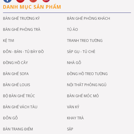
DANH MỤC SẢN PHẨM
BÀN GHẾ TRƯỜNG KỶ
BÀN GHẾ PHÒNG KHÁCH
BÀN GHẾ PHÒNG TRÀ
TỦ ÁO
KỆ TIVI
TRANH TREO TƯỜNG
ĐÔN - BÀN - TỦ BÀY ĐỒ
SẬP GỤ - TỦ CHÈ
ĐỒNG HỒ CÂY
NHÀ GỖ
BÀN GHẾ SOFA
ĐỒNG HỒ TREO TƯỜNG
BÀN GHẾ LOUIS
NỘI THẤT PHÒNG NGỦ
BỘ BÀN GHẾ TRÚC
BÀN GHẾ MÓC MỎ
BÀN GHẾ VÁCH TÀU
VĂN KỶ
ĐÔN GỖ
KHAY TRÀ
BÀN TRANG ĐIỂM
SẬP