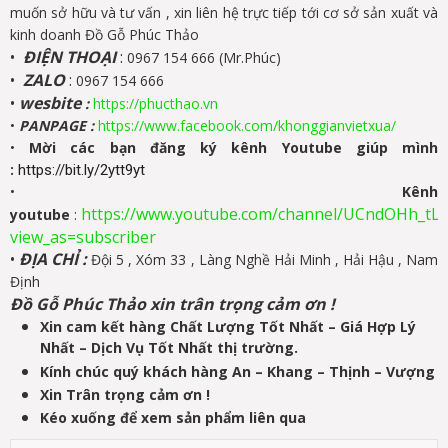
muốn sở hữu và tư vấn , xin liên hệ trực tiếp tới cơ sở sản xuất và
kinh doanh Đồ Gỗ Phúc Thảo
•
ĐIỆN THOẠI
:
0967 154 666 (Mr.Phúc)
•
ZALO
:
0967 154 666
•
wesbite
:
https://phucthao.vn
•
PANPAGE
:
https://www.facebook.com/khonggianvietxua/
•
Mời các bạn đăng ký kênh Youtube giúp mình
:
https://bit.ly/2ytt9yt
•
Kênh
https://www.youtube.com/channel/UCndOHh_tL
youtube
:
view_as=subscriber
•
ĐỊA CHỈ :
Đội 5 , Xóm 33 , Làng Nghề Hải Minh , Hải Hậu , Nam
Định
Đồ Gỗ Phúc Thảo xin trân trọng cảm ơn !
Xin cam kết hàng Chất Lượng Tốt Nhất – Giá Hợp Lý
Nhất – Dịch Vụ Tốt Nhất thị trường.
Kính chúc quý khách hàng An – Khang – Thịnh – Vượng
Xin Trân trọng cảm ơn !
Kéo xuống để xem sản phẩm liên qua