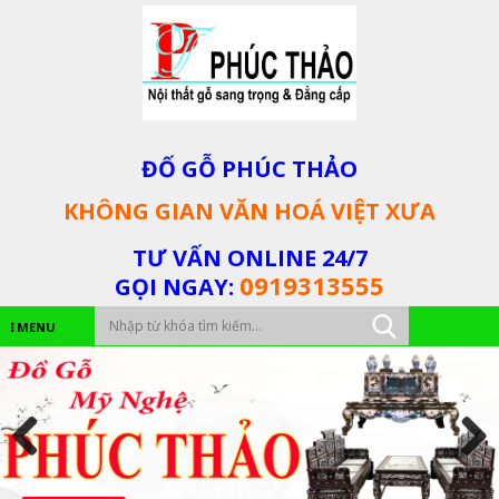
ĐỐ GỖ PHÚC THẢO
KHÔNG GIAN VĂN HOÁ VIỆT XƯA
TƯ VẤN ONLINE 24/7
0919313555
GỌI NGAY:
MENU