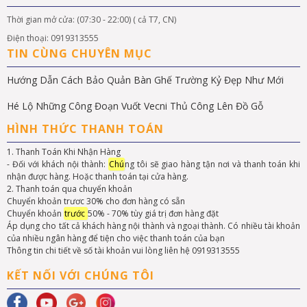
Thời gian mở cửa: (07:30 - 22:00) ( cả T7, CN)
Điện thoại: 0919313555
TIN CÙNG CHUYÊN MỤC
Hướng Dẫn Cách Bảo Quản Bàn Ghế Trường Kỷ Đẹp Như Mới
Hé Lộ Những Công Đoạn Vuốt Vecni Thủ Công Lên Đồ Gỗ
HÌNH THỨC THANH TOÁN
1. Thanh Toán Khi Nhận Hàng
- Đối với khách nội thành:
Chú
ng tôi sẽ giao hàng tận nơi và thanh toán khi
nhận được hàng. Hoặc thanh toán tại cửa hàng.
2. Thanh toán qua chuyển khoản
Chuyển khoản trươc 30% cho đơn hàng có sẵn
Chuyển khoản
trước
50% - 70% tùy giá trị đơn hàng đặt
Áp dụng cho tất cả khách hàng nội thành và ngoại thành. Có nhiều tài khoản
của nhiều ngân hàng để tiện cho việc thanh toán của bạn
Thông tin chi tiết về số tài khoản vui lòng liên hệ 0919313555
KẾT NỐI VỚI CHÚNG TÔI