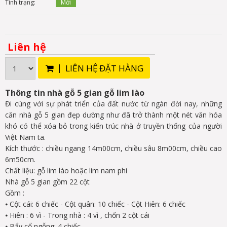
Tình trạng:
Mới
Liên hệ
LIÊN HỆ ĐẶT HÀNG
Thông tin nhà gỗ 5 gian gỗ lim lào
Đi cùng với sự phát triển của đất nước từ ngàn đời nay, những
căn nhà gỗ 5 gian đẹp dường như đã trở thành một nét văn hóa
khó có thể xóa bỏ trong kiến trúc nhà ở truyền thống của người
Việt Nam ta.
Kích thước : chiều ngang 14m00cm, chiều sâu 8m00cm, chiều cao
6m50cm.
Chất liệu: gỗ lim lào hoặc lim nam phi
Nhà gỗ 5 gian gồm 22 cột
Gồm :
⦁
Cột cái: 6 chiếc - Cột quân: 10 chiếc - Cột Hiên: 6 chiếc
⦁
Hiên : 6 vì - Trong nhà : 4 vì , chốn 2 cột cái
⦁
Bẩy cổ ngỗng: 4 chiếc