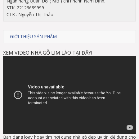
Ngân hàng Quân Đội ( MB ) chi nhánh Nam Định.
STK: 22123689999
CTK : Nguyễn Thị Thảo
GIỚI THIỆU SẢN PHẨM
XEM VIDEO NHÀ GỖ LIM LÀO TẠI ĐÂY!
Bạn đang loay hoay tìm nơi dựng nhà gỗ đẹp uy tín để dựng cho