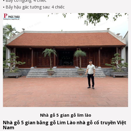
⦁
Bẩy cổ ngỗng: 4 chiếc
⦁
Bẩy hậu gác tường sau: 4 chiếc
Nhà gỗ 5 gian gỗ lim lào
Nhà gỗ 5 gian bằng gỗ Lim Lào nhà gỗ cổ truyền Việt
Nam