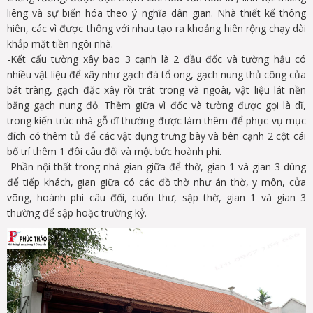
liêng và sự biến hóa theo ý nghĩa dân gian. Nhà thiết kế thông
hiên, các vì được thông với nhau tạo ra khoảng hiên rộng chạy dài
khắp mặt tiền ngôi nhà.
-Kết cấu tường xây bao 3 cạnh là 2 đầu đốc và tường hậu có
nhiều vật liệu để xây như gạch đá tổ ong, gạch nung thủ công của
bát tràng, gạch đặc xây rồi trát trong và ngoài, vật liệu lát nền
bằng gạch nung đỏ. Thềm giữa vì đốc và tường được gọi là dĩ,
trong kiến trúc nhà gỗ dĩ thường được làm thêm để phục vụ mục
đích có thêm tủ để các vật dụng trưng bày và bên cạnh 2 cột cái
bố trí thêm 1 đôi câu đối và một bức hoành phi.
-Phần nội thất trong nhà gian giữa để thờ, gian 1 và gian 3 dùng
để tiếp khách, gian giữa có các đồ thờ như án thờ, y môn, cửa
võng, hoành phi câu đối, cuốn thư, sập thờ, gian 1 và gian 3
thường để sập hoặc trường kỷ.