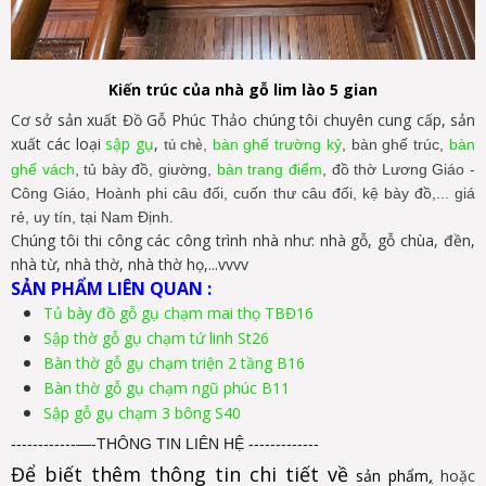
Kiến trúc của nhà gỗ lim lào 5 gian
Cơ sở sản xuất Đồ Gỗ Phúc Thảo chúng tôi chuyên cung cấp, sản
xuất các loại
sập gụ
,
,
bàn ghế trường kỷ
, bàn ghế trúc,
bàn
tủ chè
ghế vách
, tủ bày đồ, giường,
bàn trang điểm
, đồ thờ Lương Giáo -
Công Giáo, Hoành phi câu đối, cuốn thư câu đối, kệ bày đồ,... giá
rẻ, uy tín, tại Nam Định.
Chúng tôi thi công các công trình nhà như: nhà gỗ, gỗ chùa, đền,
nhà từ, nhà thờ, nhà thờ họ,...vvvv
SẢN PHẨM LIÊN QUAN :
Tủ bày đồ gỗ gụ chạm mai thọ TBĐ16
S
ập thờ gỗ gụ chạm tứ linh St26
Bàn thờ gỗ gụ chạm triện 2 tầng B16
Bàn thờ gỗ gụ chạm ngũ phúc B11
Sập gỗ gụ chạm 3 bông S40
------------—-THÔNG TIN LIÊN HỆ -------------
Để biết thêm thông tin chi tiết về
sản phẩm
,
hoặc