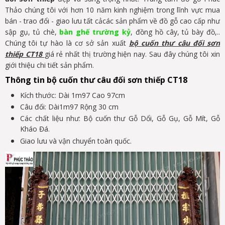
Thảo chúng tôi với hơn 10 năm kinh nghiệm trong lĩnh vực mua
bán - trao đổi - giao lưu tất cảcác sản phẩm về đồ gỗ cao cấp như
sập gụ, tủ chè,
bàn gh
ế
trư
ờ
ng k
ỷ
, đồng hồ cây, tủ bày đồ,..
Chúng tôi tự hào là cơ sở sản xuất
b
ộ
cu
ố
n thư câu đ
ố
i sơn
thi
ế
p CT18
giá rẻ nhất thị trường hiện nay. Sau đây chúng tôi xin
giới thiệu chi tiết sản phẩm.
Thông tin bộ
cu
ố
n thư câu đ
ố
i sơn thi
ếp CT18
Kích thước: Dài 1m97 Cao 97cm
Câu đối: Dài1m97 Rộng 30 cm
Các chất liệu như: Bộ cuốn thư Gỗ Dổi, Gỗ Gụ, Gỗ Mít, Gỗ
Kháo Đá.
Giao lưu và vận chuyển toàn quốc.