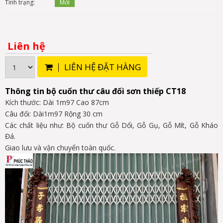
Tình trạng:
Mới
Liên hệ
LIÊN HỆ ĐẶT HÀNG
Thông tin bộ
cu
ố
n thư câu đ
ố
i sơn thi
ếp CT18
Kích thước: Dài 1m97 Cao 87cm
Câu đối: Dài1m97 Rộng 30 cm
Các chất liệu như: Bộ cuốn thư Gỗ Dổi, Gỗ Gụ, Gỗ Mít, Gỗ Kháo
Đá.
Giao lưu và vận chuyển toàn quốc.