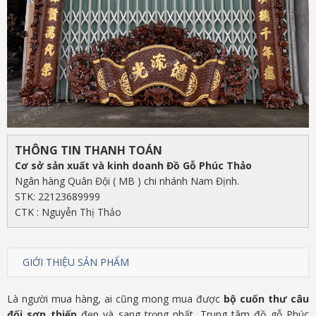
THÔNG TIN THANH TOÁN
Cơ sở sản xuất và kinh doanh Đồ Gỗ Phúc Thảo
Ngân hàng Quân Đội ( MB ) chi nhánh Nam Định.
STK: 22123689999
CTK : Nguyễn Thị Thảo
GIỚI THIỆU SẢN PHẨM
Là người mua hàng, ai cũng mong mua được
b
ộ
cu
ố
n thư câu
đ
ố
i sơn thi
ế
p
đẹp và sang trọng nhất. Trung tâm đồ gỗ Phúc