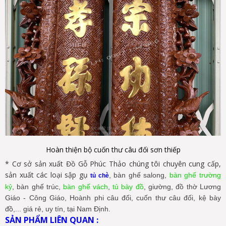
Hoàn thiện bộ cuốn thư câu đối sơn thiếp
* Cơ sở sản xuất Đồ Gỗ Phúc Thảo chúng tôi chuyên cung cấp,
sản xuất các loại sập gụ
, bàn ghế salong,
bàn ghế trường
tủ chè
kỷ
, bàn ghế trúc,
bàn ghế vách
,
tủ bày đồ
, giường, đồ thờ Lương
Giáo - Công Giáo, Hoành phi câu đối, cuốn thư câu đối, kệ bày
đồ,... giá rẻ, uy tín, tại Nam Định.
SẢN PHẨM LIÊN QUAN :