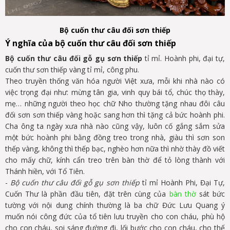
B
ộ
cu
ố
n thư câu đ
ố
i sơn thi
ế
p
Ý nghĩa củ
a b
ộ
cu
ố
n thư câu đ
ố
i sơn thi
ếp
Bộ cuốn thư câu đối gỗ gụ sơn thiếp
tỉ mỉ. Hoành phi, đại tự,
cuốn thư sơn thiếp vàng tỉ mỉ, công phu.
Theo truyền thống văn hóa người Việt xưa, mỗi khi nhà nào có
việc trọng đại như: mừng tân gia, vinh quy bái tổ, chúc thọ thày,
mẹ… những người theo học chữ Nho thường tặng nhau
đôi câu
đối sơn sơn thiếp vàng hoặc sang hơn thì tặng cả bức hoành phi.
Cha ông ta ngày xưa nhà nào cũng vậy, luôn cố gắng sắm sửa
một bức hoành phi bằng đồng treo trong nhà, giàu thì sơn son
thếp vàng, không thì thếp bạc, nghèo hơn nữa thì nhờ thày đồ viết
cho mấy chữ, kính cẩn treo trên bàn thờ để tỏ lòng thành với
Thánh hiền, với Tổ Tiên.
-
Bộ cuốn thư câu đối gỗ gụ sơn thiếp
tỉ mỉ Hoành Phi, Đại Tự,
Cuốn Thư là phần đầu tiên, đặt trên cùng của
bàn thờ
sát bức
tường với nội dung chính thường là ba chữ Đức Lưu Quang ý
muốn nói công đức của tổ tiên lưu truyền cho con cháu, phù hộ
cho con cháu, soi sáng đường đi, lối bước cho con cháu, cho thế