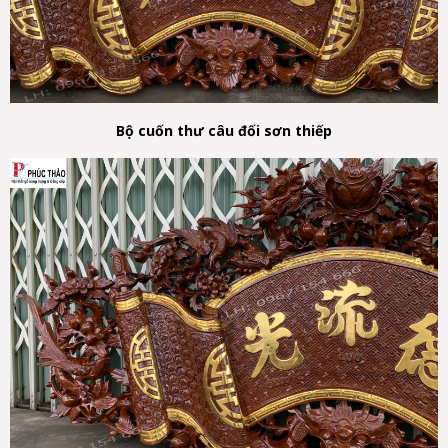
B
ộ
cu
ố
n thư câu đ
ố
i sơn thi
ế
p