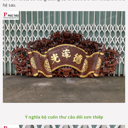
hệ sau.
Ý nghĩa b
ộ
cu
ố
n thư câu đ
ố
i sơn thi
ế
p