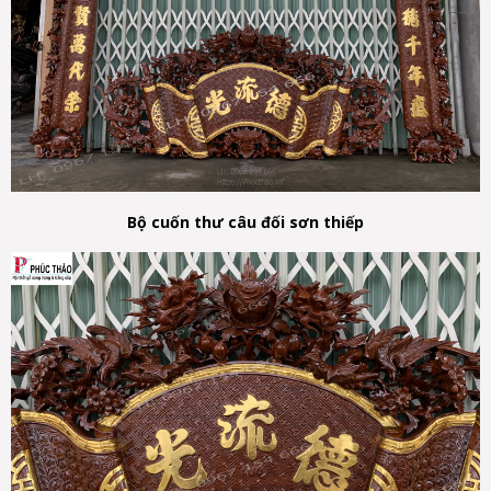
B
ộ
cu
ố
n thư câu đ
ố
i sơn thi
ế
p