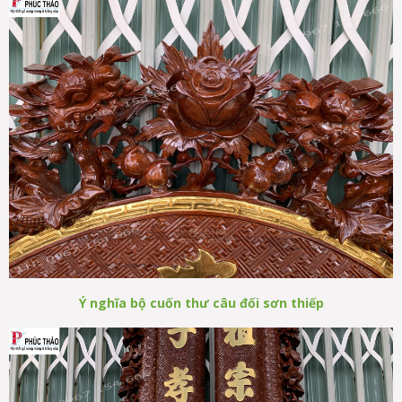
Ý nghĩa b
ộ
cu
ố
n thư câu đ
ố
i sơn thi
ế
p