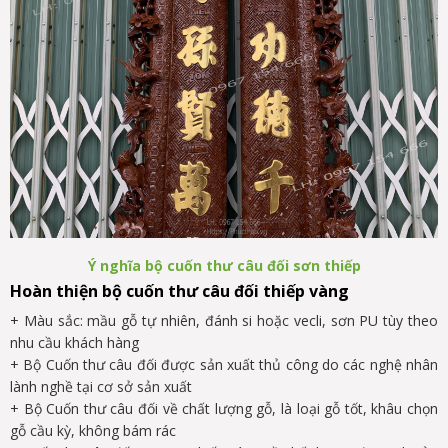
Ý nghĩa b
ộ
cu
ố
n thư câu đ
ố
i sơn thi
ế
p
Hoàn thiện bộ cuốn thư c
âu đ
ối thiếp vàng
+ Màu sắc: mầu gỗ tự nhiên, đánh si hoặc vecli, sơn PU tùy theo
nhu cầu khách hàng
+ Bộ Cuốn thư câu đối được sản xuất thủ công do các nghệ nhân
lành nghề tại cơ sở sản xuất
+ Bộ Cuốn thư câu đối về chất lượng gỗ, là loại gỗ tốt, khâu chọn
gỗ cầu kỳ, không bám rác