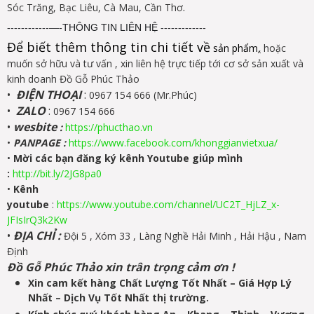
.
Sóc Trăng, Bạc Liêu, Cà Mau, Cần Thơ
------------—-THÔNG TIN LIÊN HỆ -------------
Để biết thêm thông tin chi tiết về
sản phẩm
,
hoặc
muốn sở hữu và tư vấn , xin liên hệ trực tiếp tới cơ sở sản xuất và
kinh doanh Đồ Gỗ Phúc Thảo
•
ĐIỆN THOẠI
:
0967 154 666 (Mr.Phúc)
•
ZALO
:
0967 154 666
•
wesbite
:
https://phucthao.vn
•
PANPAGE
:
https://www.facebook.com/khonggianvietxua/
•
Mời các bạn đăng ký kênh Youtube giúp mình
:
http://bit.ly/2JG8pa0
•
Kênh
youtube
:
https://www.youtube.com/channel/UC2T_HjLZ_x-
JFIsIrQ3k2Kw
•
ĐỊA CHỈ :
Đội 5 , Xóm 33 , Làng Nghề Hải Minh , Hải Hậu , Nam
Định
Đồ Gỗ Phúc Thảo xin trân trọng cảm ơn !
Xin cam kết hàng Chất Lượng Tốt Nhất – Giá Hợp Lý
Nhất – Dịch Vụ Tốt Nhất thị trường.