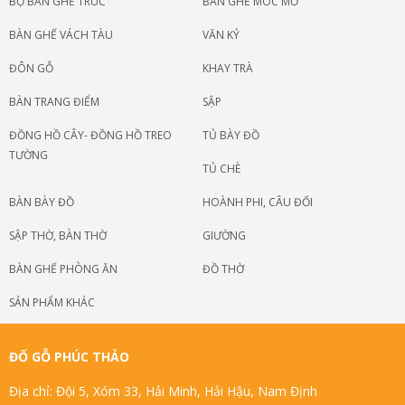
BỘ BÀN GHẾ TRÚC
BÀN GHẾ MÓC MỎ
BÀN GHẾ VÁCH TÀU
VĂN KỶ
ĐÔN GỖ
KHAY TRÀ
BÀN TRANG ĐIỂM
SẬP
ĐỒNG HỒ CÂY- ĐỒNG HỒ TREO
TỦ BÀY ĐỒ
TƯỜNG
TỦ CHÈ
BÀN BÀY ĐỒ
HOÀNH PHI, CÂU ĐỐI
SẬP THỜ, BÀN THỜ
GIƯỜNG
BÀN GHẾ PHÒNG ĂN
ĐỒ THỜ
SẢN PHẨM KHÁC
ĐỐ GỖ PHÚC THẢO
Địa chỉ: Đội 5, Xóm 33, Hải Minh, Hải Hậu, Nam Định