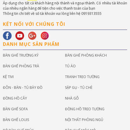
Áp dụng cho tất cả khách hàng nội thành và ngoại thành. Có nhiều tài khoản
của nhiều ngân hàng để tiện cho việc thanh toán của bạn
Thông tin chi tiết về số tài khoản vui lòng liên hệ 0919313555
KẾT NỐI VỚI CHÚNG TÔI
DANH MỤC SẢN PHẨM
BÀN GHẾ TRƯỜNG KỶ
BÀN GHẾ PHÒNG KHÁCH
BÀN GHẾ PHÒNG TRÀ
TỦ ÁO
KỆ TIVI
TRANH TREO TƯỜNG
ĐÔN - BÀN - TỦ BÀY ĐỒ
SẬP GỤ - TỦ CHÈ
ĐỒNG HỒ CÂY
NHÀ GỖ
BÀN GHẾ SOFA
ĐỒNG HỒ TREO TƯỜNG
BÀN GHẾ LOUIS
NỘI THẤT PHÒNG NGỦ