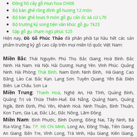
Đồng hồ cây gỗ mun hoa DH06
Bộ bàn ghế rồng đỉnh gỗ hương 12 món
Bộ bàn ghế louis 9 món gỗ gụ cẩn ốc xà cừ L70
Bộ trường kỷ song tiện vân khúc gỗ gụ Tk23
Sập gỗ gụ chạm ngũ phúc S25
Hiện nay,
Đồ Gỗ Phúc Thảo
đã phân phối tại hầu hết các sản
phẩm trường kỷ gỗ cao cấp trên mọi miền tổ quốc Việt Nam:
Miền Bắc
: Thái Nguyên. Phú Thọ. Bắc Giang. Hoà Bình. Bắc
Ninh. Hà Nam. Hà Nội. Hải Dương. Hưng Yên. Vĩnh Phúc. Quảng
Ninh. Hải Phòng.
Thái Bình
. Nam Định. Ninh Bình, Hà Giang. Cao
Bằng. Lào Cai. Bắc Kạn. Lạng Sơn. Tuyên Quang. Yên Bái. Điện
Biên. Lai Châu. Sơn La
Miền Trung
:
Thanh Hoá
, Nghệ An, Hà Tĩnh, Quảng Bình,
Quảng Trị và Thừa Thiên-Huế. Đà Nẵng, Quảng Nam, Quảng
Ngãi, Bình Định, Phú Yên, Khánh Hoà. Ninh Thuận, Bình Thuận,
Kon Tum, Gia Lai, Đắc Lắc, Đắc Nông, Lâm Đồng.
Miền Nam
: Bình Phước, Bình Dương, Đồng Nai, Tây Ninh, Bà
Rịa-Vũng Tàu.
TP. Hồ Chí Minh,
Long An, Đồng Tháp, Tiền Giang,
An Giang. Bến Tre, Vĩnh Long, Trà Vinh, Hậu Giang. Kiên Giang,