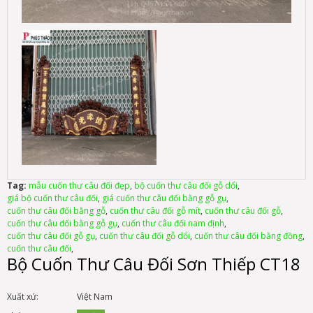
Tag:
mẫu cuốn thư câu đối đẹp
,
bộ cuốn thư câu đối gỗ dổi
,
giá bộ cuốn thư câu đối
,
giá cuốn thư câu đối bằng gỗ gụ
,
cuốn thư câu đối bằng gỗ
,
cuốn thư câu đối gỗ mít
,
cuốn thư câu đối gỗ
,
cuốn thư câu đối bằng gỗ gụ
,
cuốn thư câu đối nam định
,
cuốn thư câu đối gỗ gụ
,
cuốn thư câu đối gỗ dổi
,
cuốn thư câu đối bằng đồng
,
cuốn thư câu đối
,
Bộ Cuốn Thư Câu Đối Sơn Thiếp CT18
Xuất xứ:
Việt Nam