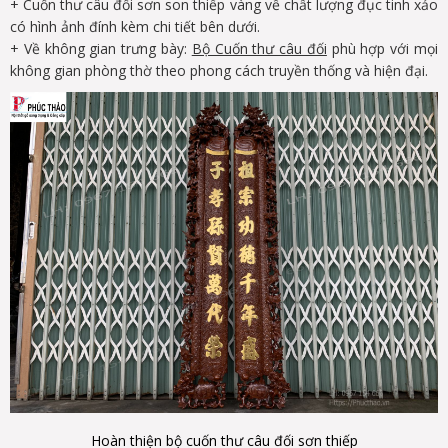
+ Cuốn thư câu đối sơn son thiếp vàng về chất lượng đục tinh xảo
có hình ảnh đính kèm chi tiết bên dưới.
+ Về không gian trưng bày:
Bộ Cuốn thư câu đối
phù hợp với mọi
không gian phòng thờ theo phong cách truyền thống và hiện đại.
Hoàn thiện bộ cuốn thư câu đối sơn thiếp