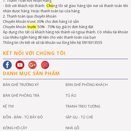
1. Thanh Toán Khi Nhận Hàng
- Đối với khách nội thành:
Chú
ng tôi sẽ giao hàng tận nơi và thanh toán khi
nhận được hàng. Hoặc thanh toán tại cửa hàng.
2. Thanh toán qua chuyển khoản
Chuyển khoản trươc 30% cho đơn hàng có sẵn
Chuyển khoản
trước
50% - 70% tùy giá trị đơn hàng đặt
Áp dụng cho tất cả khách hàng nội thành và ngoại thành. Có nhiều tài khoản
của nhiều ngân hàng để tiện cho việc thanh toán của bạn
Thông tin chi tiết về số tài khoản vui lòng liên hệ 0919313555
KẾT NỐI VỚI CHÚNG TÔI
DANH MỤC SẢN PHẨM
BÀN GHẾ TRƯỜNG KỶ
BÀN GHẾ PHÒNG KHÁCH
BÀN GHẾ PHÒNG TRÀ
TỦ ÁO
KỆ TIVI
TRANH TREO TƯỜNG
ĐÔN - BÀN - TỦ BÀY ĐỒ
SẬP GỤ - TỦ CHÈ
ĐỒNG HỒ CÂY
NHÀ GỖ