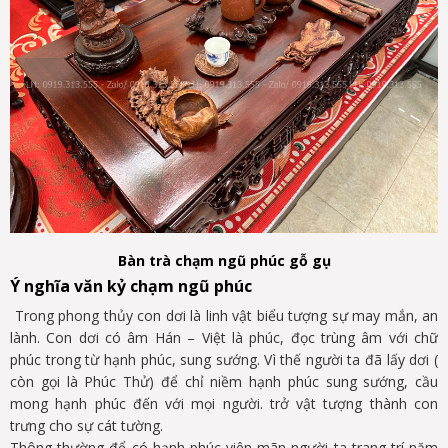
Bàn trà chạm ngũ phúc gỗ gụ
Ý nghĩa văn kỷ chạm ngũ phúc
Trong phong thủy con dơi là linh vật biểu tượng sự may mắn, an
lành. Con dơi có âm Hán – Việt là phúc, đọc trùng âm với chữ
phúc trong từ hạnh phúc, sung sướng. Vì thế người ta đã lấy dơi (
còn gọi là Phúc Thử) để chỉ niềm hạnh phúc sung sướng, cầu
mong hạnh phúc đến với mọi người. trở vật tượng thành con
trưng cho sự cát tường.
Thông thường để có hạnh phúc viên mãn người ta trang trí năm