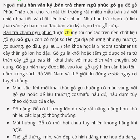
Ngoài mẫu
bàn văn kỷ ,bàn trà chạm ngũ phúc gỗ gụ
đồ gỗ
Phúc Thảo còn cho ra mắt thị trường rất nhiều mẫu bàn trà với
nhiều họa tiết và chất liệu khác nhau .Như bàn trà chạm tứ linh
,bàn văn kỷ chạm mai đào,bàn văn kỷ chạm trúc gỗ sưa,..
Bàn trà chạm ngũ phúc
được
chú
ng tôi chế tác trên nền chất liệu
gỗ gụ .
Gỗ gụ
( còn có một số tên gọi địa phương như gụ hương,
gõ sương, gõ dầu, gụ lau,…) tên khoa học là Sindora tonkinensis
cây thân gỗ lớn họ đậu. Gỗ gụ là khối hoặc tấm gỗ được xẻ ra từ
thân cây gỗ gụ
sau
khi khai thác với mục đích vận chuyển, sử
dụng. Gỗ gụ hiện nay được liệt vào loại gỗ quý hiếm cần bảo tồn,
nằm trong sách đỏ Việt Nam và thế giới do đứng
trước
nguy cơ
tuyệt chủng.
Màu sắc: Khi mới khai thác gỗ gụ thường có màu vàng, với
gỗ già hoặc để lâu thường cosmafu nâu đỏ, nâu đậm tùy
theo độ tuổi của cây.
Độ nặng: Gỗ có tỉ trọng lớn do vậy rất nặng, nặng hơn khá
nhiều các loại gỗ thông thường.
Mùi hương: Gỗ có mùi hơi chua tuy nhiên không hăng khi
ngửi.
Thớ gỗ thửng, mịn, vân đẹp có hình dáng như hoa đa dạng,