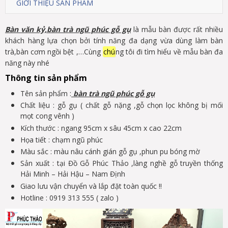
GIỚI THIỆU SẢN PHẨM
Bàn văn kỷ,bàn trà ngũ phúc gỗ gụ
là mẫu bàn được rất nhiều
khách hàng lựa chọn bởi tính năng đa dạng vừa dùng làm bàn
trà,bàn cơm ngồi bệt ,…Cùng
chú
ng tôi đi tìm hiểu về mẫu bàn đa
năng này nhé
Thông tin sản phẩm
Tên sản phẩm :
bàn trà ngũ phúc gỗ gụ
Chất liệu : gỗ gụ ( chất gỗ nặng ,gỗ chọn lọc không bị mối
mọt cong vênh )
Kích thước : ngang 95cm x sâu 45cm x cao 22cm
Họa tiết : chạm ngũ phúc
Màu sắc : màu nâu cánh gián gỗ gụ ,phun pu bóng mờ
Sản xuất : tại Đồ Gỗ Phúc Thảo ,làng nghề gỗ truyền thống
Hải Minh – Hải Hậu – Nam Định
Giao lưu vận chuyển và lắp đặt toàn quốc !!
Hotline : 0919 313 555 ( zalo )