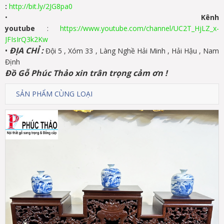
:
http://bit.ly/2JG8pa0
•
Kênh
youtube
:
https://www.youtube.com/channel/UC2T_HjLZ_x-
JFIsIrQ3k2Kw
•
ĐỊA CHỈ :
Đội 5 , Xóm 33 , Làng Nghề Hải Minh , Hải Hậu , Nam
Định
Đồ Gỗ Phúc Thảo xin trân trọng cảm ơn !
SẢN PHẨM CÙNG LOẠI