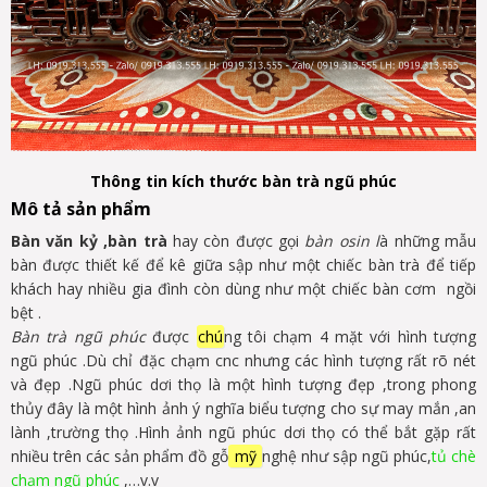
Thông tin kích thước bàn trà ngũ phúc
Mô tả sản phẩm
Bàn văn kỷ ,bàn trà
hay còn được gọi
bàn osin l
à những mẫu
bàn được thiết kế để kê giữa sập như một chiếc bàn trà để tiếp
khách hay nhiều gia đình còn dùng như một chiếc bàn cơm ngồi
bệt .
Bàn trà ngũ phúc
được
chú
ng tôi chạm 4 mặt với hình tượng
ngũ phúc .Dù chỉ đặc chạm cnc nhưng các hình tượng rất rõ nét
và đẹp .Ngũ phúc dơi thọ là một hình tượng đẹp ,trong phong
thủy đây là một hình ảnh ý nghĩa biểu tượng cho sự may mắn ,an
lành ,trường thọ .Hình ảnh ngũ phúc dơi thọ có thể bắt gặp rất
nhiều trên các sản phẩm đồ gỗ
mỹ
nghệ như sập ngũ phúc,
tủ chè
chạm ngũ phúc
,…v.v