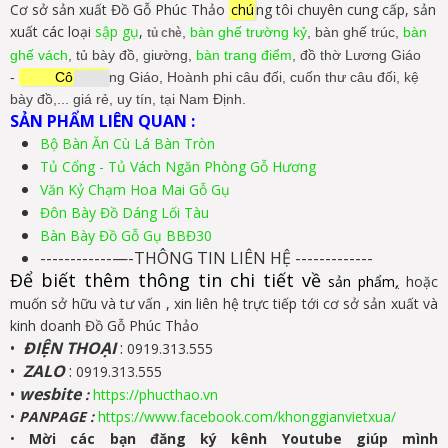
Cơ sở sản xuất Đồ Gỗ Phúc Thảo
chú
ng tôi chuyên cung cấp, sản
xuất các loại
sập gụ
,
,
bàn ghế trường kỷ
, bàn ghế trúc,
bàn
tủ chè
ghế vách
, tủ bày đồ, giường,
bàn trang điểm
, đồ thờ Lương Giáo
-
Cô
ng Giáo, Hoành phi câu đối, cuốn thư câu đối, kệ
bày đồ,... giá rẻ, uy tín, tại Nam Định.
SẢN PHẨM LIÊN QUAN :
Bộ Bàn Ăn Cù Lá Bàn Tròn
Tủ Cổng - Tủ Vách Ngăn Phòng Gỗ Hương
Văn Kỷ Chạm Hoa Mai Gỗ Gụ
Đôn Bày Đồ Dáng Lối Tàu
Bàn Bày Đồ Gỗ Gụ BBĐ30
------------—-THÔNG TIN LIÊN HỆ -------------
Để biết thêm thông tin chi tiết về
sản phẩm
,
hoặc
muốn sở hữu và tư vấn , xin liên hệ trực tiếp tới cơ sở sản xuất và
kinh doanh Đồ Gỗ Phúc Thảo
•
ĐIỆN THOẠI
:
0919.313.555
•
ZALO
:
0919.313.555
•
wesbite
:
https://phucthao.vn
•
PANPAGE
:
https://www.facebook.com/khonggianvietxua/
•
Mời các bạn đăng ký kênh Youtube giúp mình