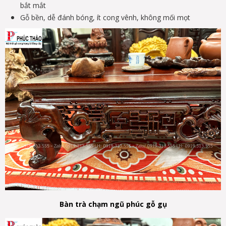
bắt mắt
Gỗ bền, dễ đánh bóng, ít cong vênh, không mối mọt
Bàn trà chạm ngũ phúc gỗ gụ