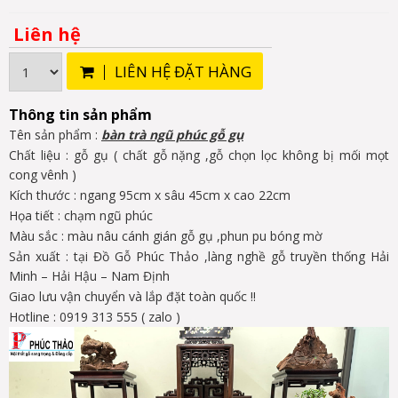
Liên hệ
LIÊN HỆ ĐẶT HÀNG
Thông tin sản phẩm
Tên sản phẩm :
bàn trà ngũ phúc gỗ gụ
Chất liệu : gỗ gụ ( chất gỗ nặng ,gỗ chọn lọc không bị mối mọt
cong vênh )
Kích thước : ngang 95cm x sâu 45cm x cao 22cm
Họa tiết : chạm ngũ phúc
Màu sắc : màu nâu cánh gián gỗ gụ ,phun pu bóng mờ
Sản xuất : tại Đồ Gỗ Phúc Thảo ,làng nghề gỗ truyền thống Hải
Minh – Hải Hậu – Nam Định
Giao lưu vận chuyển và lắp đặt toàn quốc !!
Hotline : 0919 313 555 ( zalo )