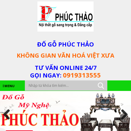
ĐỐ GỖ PHÚC THẢO
KHÔNG GIAN VĂN HOÁ VIỆT XƯA
TƯ VẤN ONLINE 24/7
0919313555
GỌI NGAY:
MENU