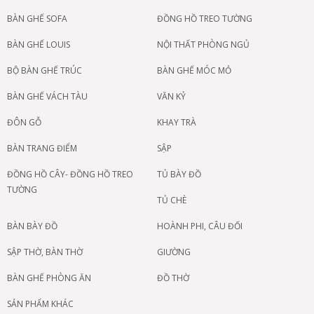
BÀN GHẾ SOFA
ĐỒNG HỒ TREO TƯỜNG
BÀN GHẾ LOUIS
NỘI THẤT PHÒNG NGỦ
BỘ BÀN GHẾ TRÚC
BÀN GHẾ MÓC MỎ
BÀN GHẾ VÁCH TÀU
VĂN KỶ
ĐÔN GỖ
KHAY TRÀ
BÀN TRANG ĐIỂM
SẬP
ĐỒNG HỒ CÂY- ĐỒNG HỒ TREO
TỦ BÀY ĐỒ
TƯỜNG
TỦ CHÈ
BÀN BÀY ĐỒ
HOÀNH PHI, CÂU ĐỐI
SẬP THỜ, BÀN THỜ
GIƯỜNG
BÀN GHẾ PHÒNG ĂN
ĐỒ THỜ
SẢN PHẨM KHÁC